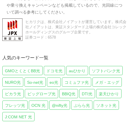
や乗り換えキャンペーンなども掲載しているので、光回線につ
いて調べる参考にしてください。
ヒカリクは、株式会社ノイアットが運営しています。株式会
社ノイアットは、東証スタンダード上場の株式会社コレック
ホールディングスのグループ企業です。
証券コード：6578
人気のキーワード一覧
GMOとくとくBB光
ドコモ光
auひかり
ソフトバンク光
NURO光
So-net光
eo光
コミュファ光
メガ・エッグ
ピカラ光
ビッグローブ光
BBIQ光
DTI光
楽天ひかり
フレッツ光
OCN 光
@nifty光
ぷらら光
ソネット光
J:COM NET 光