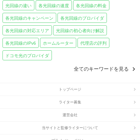
光回線の違い
各光回線の速度
各光回線の料金
各光回線のキャンペーン
各光回線のプロバイダ
各光回線の対応エリア
光回線の初心者向け解説
各光回線のIPv6
ホームルーター
代理店の評判
ドコモ光のプロバイダ
chevron_right
全てのキーワードを見る
トップページ
ライター募集
運営会社
当サイトと監修ライターについて