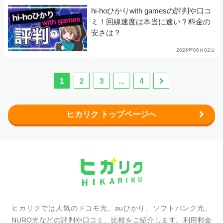
hi-hoひかりwith gamesの評判や口コ
ミ！回線速度は本当に速い？料金の
安さは？
2026年06月02日
1
2
3
...
4
ヒカリク トップページへ
ヒカリクでは人気のドコモ光、auひかり、ソフトバンク光、
NURO光などの評判や口コミ、比較をご紹介します。利用料金