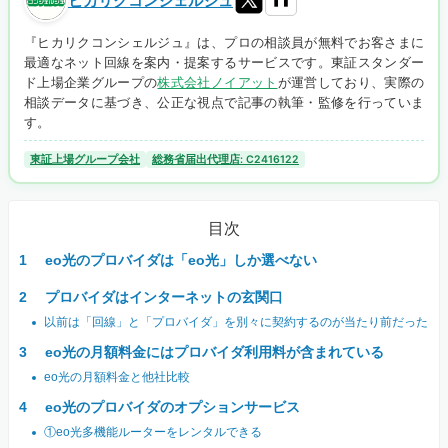
ヒカリクコンシェルジュ
『ヒカリクコンシェルジュ』は、プロの相談員が無料でお客さまに
最適なネット回線を案内・提案するサービスです。東証スタンダー
ド上場企業グループの
株式会社ノイアット
が運営しており、実際の
相談データに基づき、公正な視点で記事の執筆・監修を行っていま
す。
東証上場グループ会社
総務省届出代理店: C2416122
目次
eo光のプロバイダは「eo光」しか選べない
プロバイダはインターネットの玄関口
以前は「回線」と「プロバイダ」を別々に契約するのが当たり前だった
eo光の月額料金にはプロバイダ利用料が含まれている
eo光の月額料金と他社比較
eo光のプロバイダのオプションサービス
①eo光多機能ルーターをレンタルできる