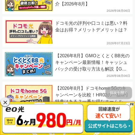
介【2026年8月】
2026年08月06日
ドコモ光の評判や口コミは悪い？料
金はお得？メリットデメリットは？
2026年07月23日
【2026年8月】GMOとくとくBB光の
キャンペーン最新情報！キャッシュ
バックの受け取り方法も解説【GMO
光アクセス】
2026年08月06日
【2026年8月】ドコモhome 5Gのキ
目次を開く
ャンペーンを比較！HR02の一括0円
特典はある？一番お得なホームルー
ターは？
2026年08月06日
auひかりのキャッシュバックキャン
ペーン比較！乗り換え特典がお得な
窓口【2026年8月】