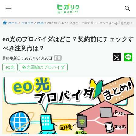
search
Skip to content
ホーム
>
ヒカリク
>
eo光
>
eo光のプロバイダはどこ？契約前にチェックすべき注意点は？
eo光のプロバイダはどこ？契約前にチェックす
べき注意点は？
X
PR
最終更新日：2026年04月20日
eo光
各光回線のプロバイダ