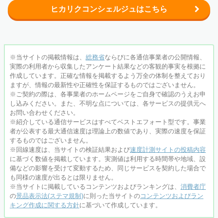
ヒカリクコンシェルジュはこちら
※当サイトの掲載情報は、
総務省
ならびに各通信事業者の公開情報、
実際の利用者から収集したアンケート結果などの客観的事実を根拠に
作成しています。正確な情報を掲載するよう万全の体制を整えており
ますが、情報の最新性や正確性を保証するものではございません。
※ご契約の際は、各事業者のホームページをご自身で確認のうえお申
し込みください。また、不明な点については、各サービスの提供元へ
お問い合わせください。
※紹介している通信サービスはすべてベストエフォート型です。事業
者が公表する最大通信速度は
理論上の数値であり、実際の速度を保証
するものではございません。
※回線速度は、当サイトの検証結果および
速度計測サイトの投稿内容
に基づく数値を掲載しています。実測値は利用する時間帯や地域、設
備などの影響を受けて変動するため、同じサービスを契約した場合で
も同様の速度が出るとは限りません。
※当サイトに掲載しているコンテンツおよびランキングは、
消費者庁
の
景品表示法(ステマ規制)
に則った当サイトの
コンテンツおよびラン
キング作成に関する方針
に基づいて作成しています。