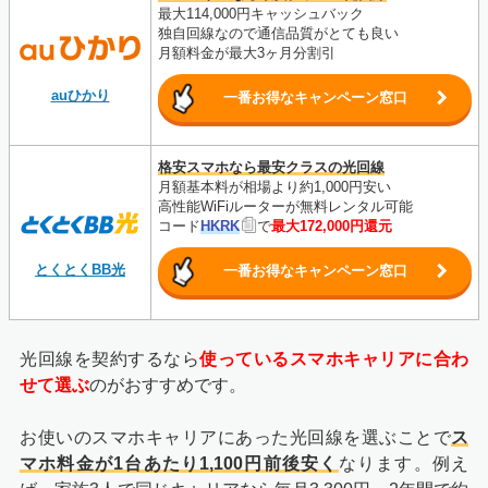
最大114,000円キャッシュバック
独自回線なので通信品質がとても良い
月額料金が最大3ヶ月分割引
auひかり
一番お得なキャンペーン窓口
格安スマホなら最安クラスの光回線
月額基本料が相場より約1,000円安い
高性能WiFiルーターが無料レンタル可能
コード
HKRK
で
最大172,000円還元
とくとくBB光
一番お得なキャンペーン窓口
光回線を契約するなら
使っているスマホキャリアに合わ
せて選ぶ
のがおすすめです。
お使いのスマホキャリアにあった光回線を選ぶことで
ス
マホ料金が1台あたり1,100円前後安く
なります。例え