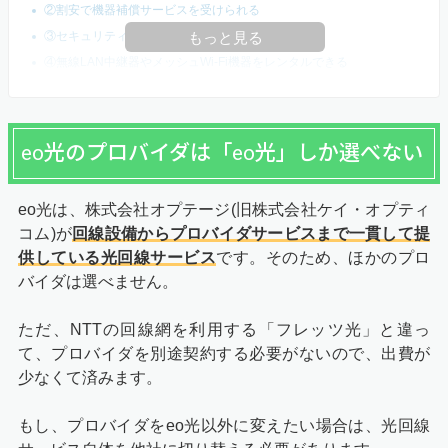
②割安で機器補償サービスを受けられる
③セキュリティサービスが相場よりも安い
もっと見る
④無線LAN中継器やメッシュWi-Fi機器をレンタルできる
eo光のプロバイダは「eo光」しか選べない
eo光は、株式会社オプテージ(旧株式会社ケイ・オプティ
コム)が
回線設備からプロバイダサービスまで一貫して提
供している光回線サービス
です。そのため、ほかのプロ
バイダは選べません。
ただ、NTTの回線網を利用する「フレッツ光」と違っ
て、プロバイダを別途契約する必要がないので、出費が
少なくて済みます。
もし、プロバイダをeo光以外に変えたい場合は、光回線