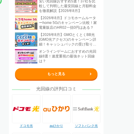
安い光回線おすすめ5選！37社を比
較して判明した最安回線と月額料金
を徹底解説【2026年8月】
【2026年8月】ドコモホームルータ
ーhome 5Gのキャンペーン比較！家
電量販店のHR02一括0円はある？
【2026年8月】GMOとくとくBB光
(GMO光アクセス)のキャンペーン詳
細！キャッシュバックの受け取り方
法も解説
オンラインゲームにおすすめの光回
線8選！速度重視の最強ネット回線
は？
もっと見る
光回線の評判口コミ
ドコモ光
auひかり
ソフトバンク光