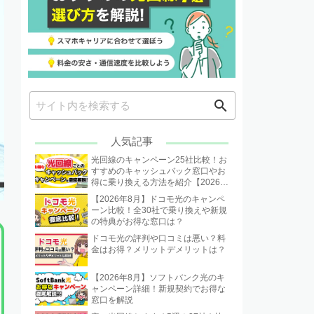
search
人気記事
光回線のキャンペーン25社比較！お
すすめのキャッシュバック窓口やお
得に乗り換える方法を紹介【2026年
8月】
【2026年8月】ドコモ光のキャンペ
ーン比較！全30社で乗り換えや新規
の特典がお得な窓口は？
ドコモ光の評判や口コミは悪い？料
金はお得？メリットデメリットは？
【2026年8月】ソフトバンク光のキ
ャンペーン詳細！新規契約でお得な
窓口を解説