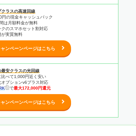
プクラスの高速回線
000円の現金キャッシュバック
月間は月額料金が無料
ンクのスマホセット割対応
費が実質無料
キャンペーンページはこちら
の最安クラスの光回線
比べて1,000円近く安い
化オプションv6プラス対応
RK
で
最大172,000円還元
キャンペーンページはこちら