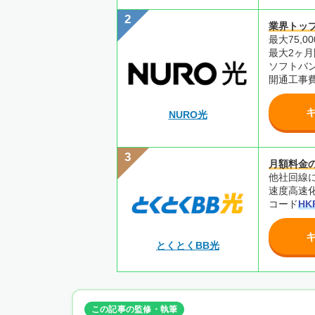
業界トッ
最大75,
最大2ヶ
ソフトバ
開通工事
NURO光
月額料金
他社回線に
速度高速
コード
HK
とくとくBB光
この記事の監修・執筆