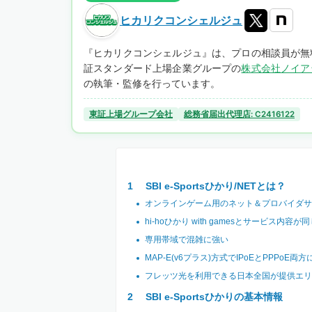
ヒカリクコンシェルジュ
『ヒカリクコンシェルジュ』は、プロの相談員が無
証スタンダード上場企業グループの
株式会社ノイア
の執筆・監修を行っています。
東証上場グループ会社
総務省届出代理店: C2416122
SBI e-Sportsひかり/NETとは？
オンラインゲーム用のネット＆プロバイダサ
hi-hoひかり with gamesとサービス内容が
専用帯域で混雑に強い
MAP-E(v6プラス)方式でIPoEとPPPoE両
フレッツ光を利用できる日本全国が提供エリ
SBI e-Sportsひかりの基本情報