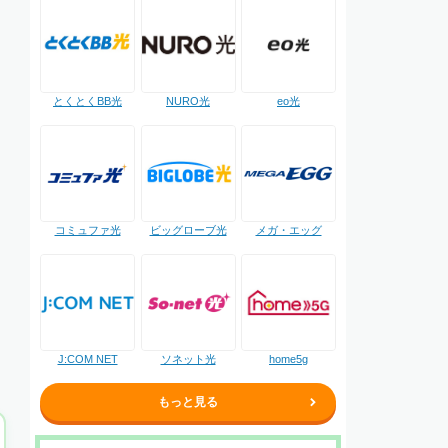
NURO光
とくとくBB光
eo光
コミュファ光
ビッグローブ光
メガ・エッグ
J:COM NET
ソネット光
home5g
もっと見る