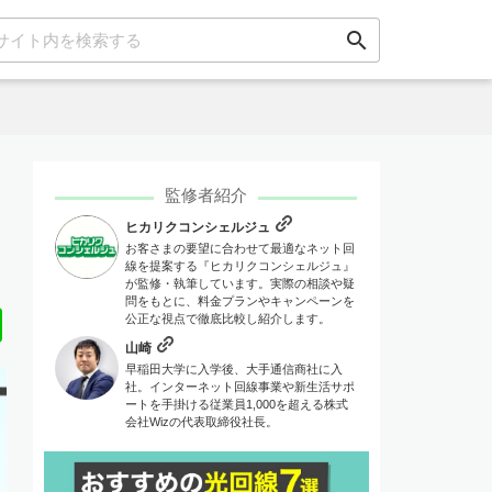
search
監修者紹介
ヒカリクコンシェルジュ
お客さまの要望に合わせて最適なネット回
線を提案する『ヒカリクコンシェルジュ』
が監修・執筆しています。実際の相談や疑
問をもとに、料金プランやキャンペーンを
Line
公正な視点で徹底比較し紹介します。
山崎
早稲田大学に入学後、大手通信商社に入
社。インターネット回線事業や新生活サポ
ートを手掛ける従業員1,000を超える株式
会社Wizの代表取締役社長。