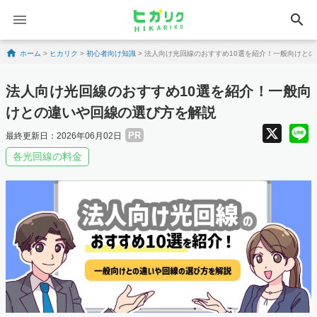
search
Skip to content
ホーム
>
ヒカリク
>
初心者向け知識
>
法人向け光回線のおすすめ10選を紹介！一般向けと
法人向け光回線のおすすめ10選を紹介！一般向
けとの違いや回線の選び方を解説
X
PR
最終更新日：2026年06月02日
各光回線の料金