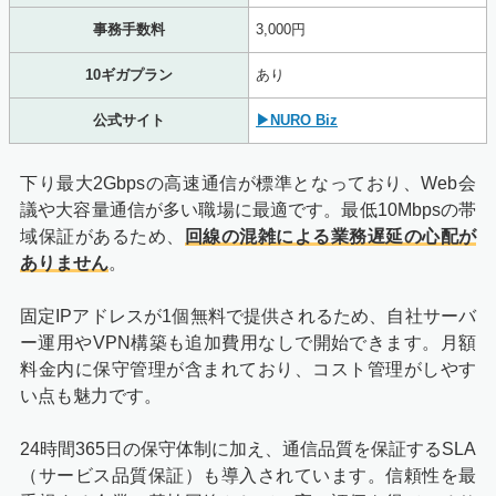
事務手数料
3,000円
10ギガプラン
あり
公式サイト
▶NURO Biz
下り最大2Gbpsの高速通信が標準となっており、Web会
議や大容量通信が多い職場に最適です。最低10Mbpsの帯
域保証があるため、
回線の混雑による業務遅延の心配が
ありません
。
固定IPアドレスが1個無料で提供されるため、自社サーバ
ー運用やVPN構築も追加費用なしで開始できます。月額
料金内に保守管理が含まれており、コスト管理がしやす
い点も魅力です。
24時間365日の保守体制に加え、通信品質を保証するSLA
（サービス品質保証）も導入されています。信頼性を最