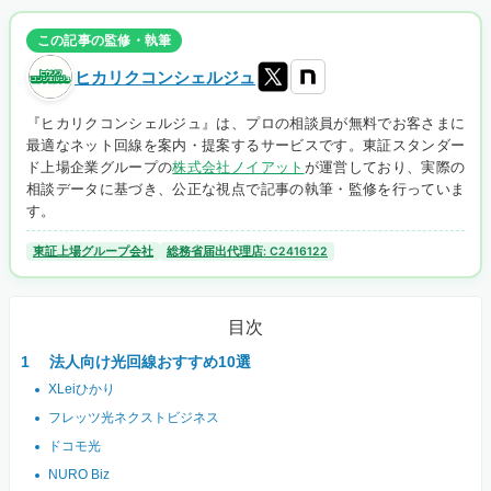
この記事の監修・執筆
ヒカリクコンシェルジュ
『ヒカリクコンシェルジュ』は、プロの相談員が無料でお客さまに
最適なネット回線を案内・提案するサービスです。東証スタンダー
ド上場企業グループの
株式会社ノイアット
が運営しており、実際の
相談データに基づき、公正な視点で記事の執筆・監修を行っていま
す。
東証上場グループ会社
総務省届出代理店: C2416122
目次
法人向け光回線おすすめ10選
XLeiひかり
フレッツ光ネクストビジネス
ドコモ光
NURO Biz