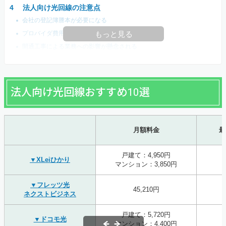
法人向け光回線の注意点
会社の登記簿謄本が必要になる
プロバイダ費用が別途かかる
もっと見る
開通工事による業務への影響が懸念される
法人向け光回線おすすめ10選
月額料金
最
戸建て：4,950円
▼XLeiひかり
マンション：3,850円
▼フレッツ光
45,210円
ネクストビジネス
戸建て：5,720円
▼ドコモ光
マンション：4,400円