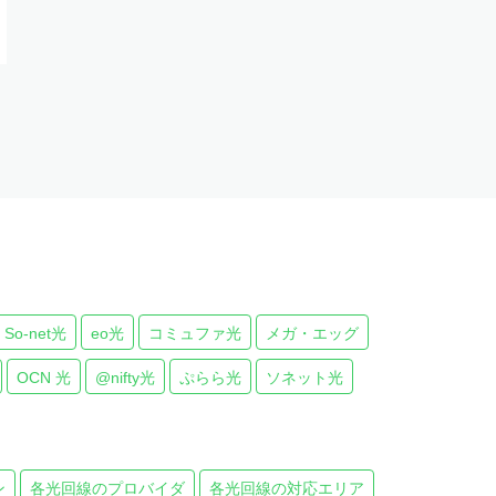
ight
So-net光
eo光
コミュファ光
メガ・エッグ
OCN 光
@nifty光
ぷらら光
ソネット光
ン
各光回線のプロバイダ
各光回線の対応エリア