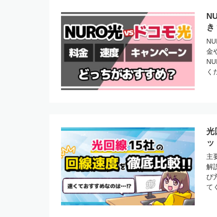
N
き
N
金
N
く
光
ッ
主
解
び
て