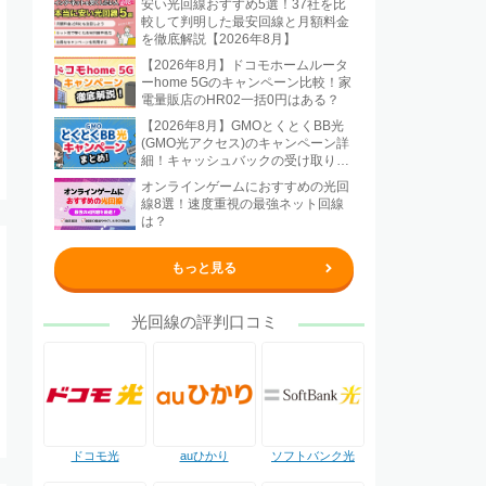
安い光回線おすすめ5選！37社を比
較して判明した最安回線と月額料金
を徹底解説【2026年8月】
【2026年8月】ドコモホームルータ
ーhome 5Gのキャンペーン比較！家
電量販店のHR02一括0円はある？
【2026年8月】GMOとくとくBB光
(GMO光アクセス)のキャンペーン詳
細！キャッシュバックの受け取り方
法も解説
オンラインゲームにおすすめの光回
線8選！速度重視の最強ネット回線
は？
もっと見る
光回線の評判口コミ
ドコモ光
auひかり
ソフトバンク光