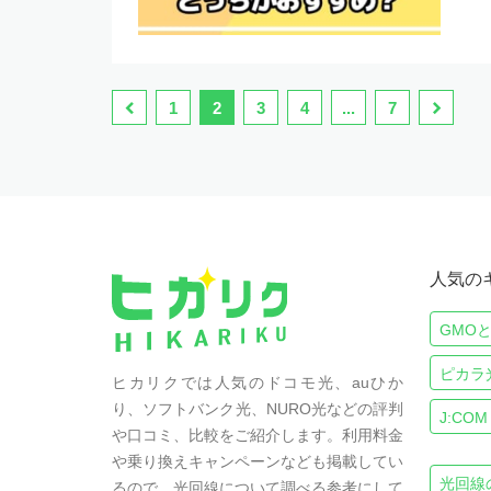
1
2
3
4
...
7
人気の
GMO
ピカラ
ヒカリクでは人気のドコモ光、auひか
り、ソフトバンク光、NURO光などの評判
J:COM
や口コミ、比較をご紹介します。利用料金
や乗り換えキャンペーンなども掲載してい
光回線
るので、光回線について調べる参考にして