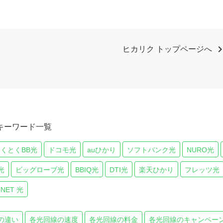
chevron_r
ヒカリク トップページへ
キーワード一覧
とくとくBB光
ドコモ光
auひかり
ソフトバンク光
NURO光
光
ビッグローブ光
BBIQ光
DTI光
楽天ひかり
フレッツ光
 NET 光
の違い
各光回線の速度
各光回線の料金
各光回線のキャンペー