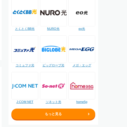
NURO光
とくとくBB光
eo光
コミュファ光
ビッグローブ光
メガ・エッグ
J:COM NET
ソネット光
home5g
もっと見る