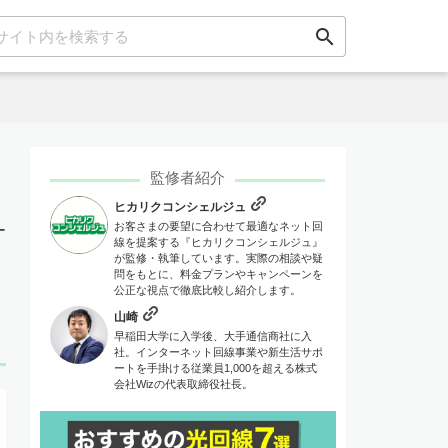
search
監修者紹介
ヒカリクコンシェルジュ
お客さまの要望に合わせて最適なネット回
ー
線を提案する『ヒカリクコンシェルジュ』
が監修・執筆しています。実際の相談や疑
問をもとに、料金プランやキャンペーンを
公正な視点で徹底比較し紹介します。
山崎
早稲田大学に入学後、大手通信商社に入
社。インターネット回線事業や新生活サポ
ートを手掛ける従業員1,000を超える株式
会社Wizの代表取締役社長。