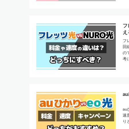
フ
え
フ
回
の
考
a
a
速
り