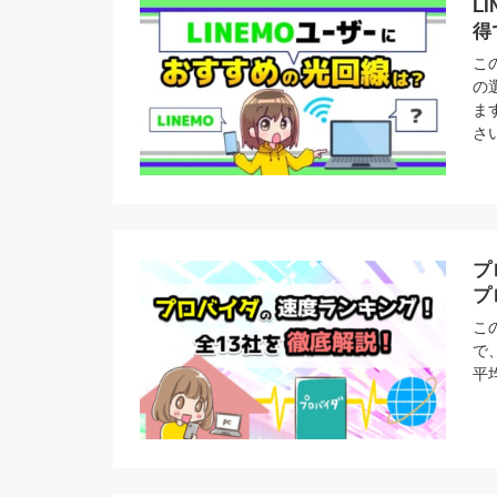
L
得
こ
の
ま
さ
プ
プ
こ
で
平