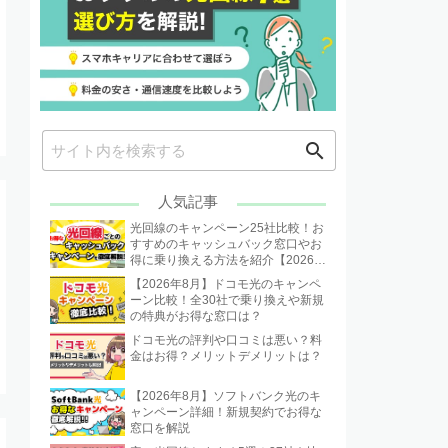
search
人気記事
光回線のキャンペーン25社比較！お
すすめのキャッシュバック窓口やお
得に乗り換える方法を紹介【2026年
8月】
【2026年8月】ドコモ光のキャンペ
ーン比較！全30社で乗り換えや新規
の特典がお得な窓口は？
ドコモ光の評判や口コミは悪い？料
金はお得？メリットデメリットは？
【2026年8月】ソフトバンク光のキ
ャンペーン詳細！新規契約でお得な
窓口を解説