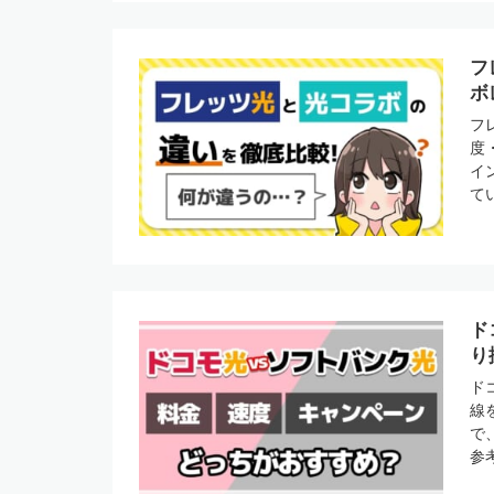
フ
ボ
フ
度
イ
て
ド
り
ド
線
で
参