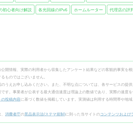
の初心者向け解説
各光回線のIPv6
ホームルーター
代理店の評
の公開情報、実際の利用者から収集したアンケート結果などの客観的事実を根
するものではございません。
認のうえお申し込みください。また、不明な点については、各サービスの提供
型です。事業者が公表する最大通信速度は
理論上の数値であり、実際の速度を
トの投稿内容
に基づく数値を掲載しています。実測値は利用する時間帯や地域
は、
消費者庁
の
景品表示法(ステマ規制)
に則った当サイトの
コンテンツおよび