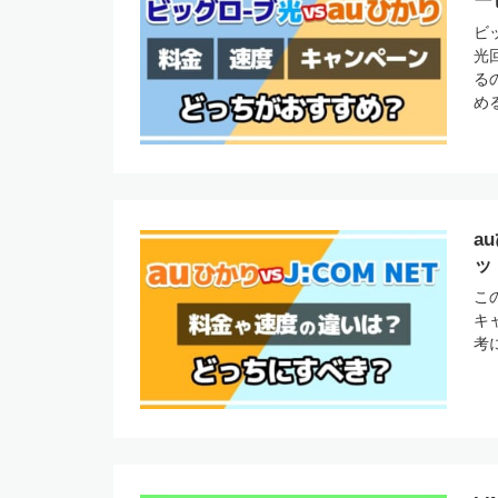
ー
ビ
光
る
め
a
ッ
こ
キ
考