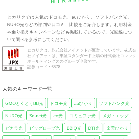
ヒカリクでは人気のドコモ光、auひかり、ソフトバンク光、
NURO光などの評判や口コミ、比較をご紹介します。利用料金
や乗り換えキャンペーンなども掲載しているので、光回線につ
いて調べる参考にしてください。
ヒカリクは、株式会社ノイアットが運営しています。株式会
社ノイアットは、東証スタンダード上場の株式会社コレック
ホールディングスのグループ企業です。
証券コード：6578
人気のキーワード一覧
GMOとくとくBB光
ドコモ光
auひかり
ソフトバンク光
NURO光
So-net光
eo光
コミュファ光
メガ・エッグ
ピカラ光
ビッグローブ光
BBIQ光
DTI光
楽天ひかり