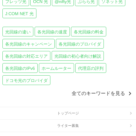
フレッツ光
OCN 光
@nifty光
ぷらら光
ソネット光
J:COM NET 光
光回線の違い
各光回線の速度
各光回線の料金
各光回線のキャンペーン
各光回線のプロバイダ
各光回線の対応エリア
光回線の初心者向け解説
各光回線のIPv6
ホームルーター
代理店の評判
ドコモ光のプロバイダ
chevron_right
全てのキーワードを見る
トップページ
ライター募集