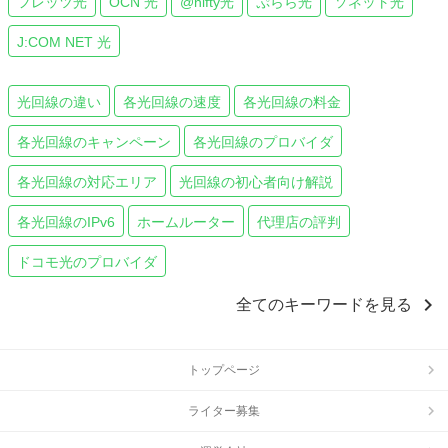
フレッツ光
OCN 光
@nifty光
ぷらら光
ソネット光
J:COM NET 光
光回線の違い
各光回線の速度
各光回線の料金
各光回線のキャンペーン
各光回線のプロバイダ
各光回線の対応エリア
光回線の初心者向け解説
各光回線のIPv6
ホームルーター
代理店の評判
ドコモ光のプロバイダ
chevron_right
全てのキーワードを見る
トップページ
ライター募集