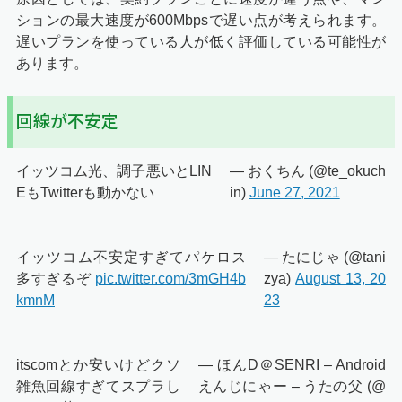
ションの最大速度が600Mbpsで遅い点が考えられます。
遅いプランを使っている人が低く評価している可能性が
あります。
回線が不安定
イッツコム光、調子悪いとLIN
— おくちん (@te_okuch
EもTwitterも動かない
in)
June 27, 2021
イッツコム不安定すぎてパケロス
— たにじゃ (@tani
多すぎるぞ
pic.twitter.com/3mGH4b
zya)
August 13, 20
kmnM
23
itscomとか安いけどクソ
— ほんD＠SENRI – Android
雑魚回線すぎてスプラし
えんじにゃー – うたの父 (@