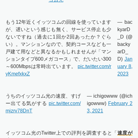
もう12年近くイッツコムの回線を使っています
— bac
が、遅いという感じも無く、サービス停止も少
kyarD
ないですね（過去に1回か2回あったか？ぐら
_D (@
い）。マンションなので、契約コースなども一
backy
戸建て用などと異なるかもしれませんが「マン
arD_
ションタイプ600メガコース」で、だいたい300
D)
Jan
～600Mbpsは常時出ています。
pic.twitter.com/r
uary 8,
yKmefxkxZ
2023
うちのイッツコム光の速度、すげ
— ichigowww (@ich
ー出てる気がする
pic.twitter.com/
igowww)
February 2
mjzrv78DnT
3, 2021
イッツコム光のTwitter上での評判を調査すると「
速度が