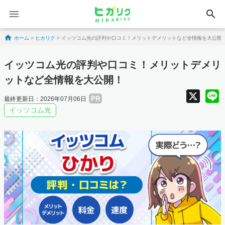
search
Skip to content
ホーム
>
ヒカリク
>
イッツコム光の評判や口コミ！メリットデメリットなど全情報を大公開
イッツコム光の評判や口コミ！メリットデメリ
ットなど全情報を大公開！
X
PR
最終更新日：2026年07月06日
イッツコム光