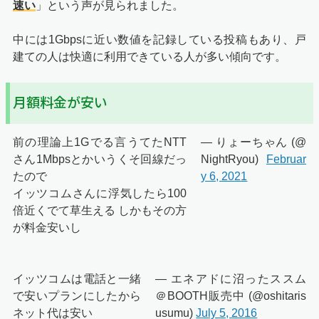
速い
」という声が見られました。
中には1Gbpsに近い数値を記録している投稿もあり、戸
建ての人は快適に利用できている人が多い傾向です。
月額料金が安い
前の理論上1Gでる言うてたNTT
— りょーちゃん (@
さん1Mbpsとかいうくそ回線だっ
NightRyou)
Februar
たので
y 6, 2021
イッツコムさんに浮気したら100
倍近くでて草生える しかもその方
が料金安いし
イッツコムは電話と一緒
— エネアドに沼ったススム
で安いプランにしたから
＠BOOTH販売中 (@oshitaris
ネット代は安い
usumu)
July 5, 2016