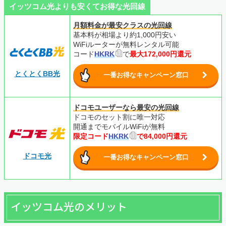
イッツコム光よりも安くてお得な光回線
月額料金が最安クラスの光回線
基本料が相場より約1,000円安い
WiFiルーターが無料レンタル可能
コード
HKRK
で
最大172,000円還元
とくとくBB光
一番お得なキャンペーン窓口
ドコモユーザーなら最安の光回線
ドコモのセット割に唯一対応
開通までモバイルWiFiが無料
限定コード
HKRK
で84,000円還元
ドコモ光
一番お得なキャンペーン窓口
イッツコム光のメリット