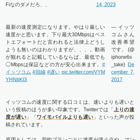
Fiなのダメだろ、、
14, 2023
最新の速度測定になります。やはり厳しい
— イッツ
速度かと思います。下り最大30Mbpsはベス
コムさん
トエフォートだと言われると法律上どうし
改善希望
ようも無いのはわかりますが、、、。動画
です。 (@
が観れると記載しているならば、最低でも
iphone6s
◯Mbpsは保証などの方が安心出来ます。
#
_take)
De
イッツコム
#回線
#遅い
pic.twitter.com/VYM
cember 7,
YHNbKI3
2017
イッツコムの速度に関する口コミは、速いよりも遅いと
いう投稿のほうが多い印象です。Twitterでは「
上りの速
度が遅い
」「
ワイモバイルよりも遅い
」といった声が投
稿されています。
原因としては、契約プランごとに速度が違う点や、マン