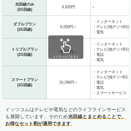
光回線のみ
6,820円
–
(2G回線)
・インターネット
ダブルプラン
6,050円～
・テレビ(地デジ+BS)
(2G回線)
・電気
・インターネット
トリプルプラン
・テレビ(地デジ+BS)
6,545円～
(2G回線)
・電話
スクロールできます
・電気
・インターネット
・テレビ(地デジ+BS+
スマートプラン
10,296円～
・電話
(2G回線)
・電気
・スマートサービス
イッツコムはテレビや電気などのライフラインサービス
も展開しています。そのため
光回線とまとめることで、
お得なセット割が適用できます
。