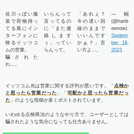
佐川っぽい服
いらんって
「あれぇ？
— 鰯
装で荷物持っ
言ってるの
今の遅い回
(@hanb
てる風にイン
に「また連
線のままで
eenow)
ターフォンに
絡します
いいんです
Septem
映るイッツコ
ぅ」ってい
かぁ？」言
ber 16,
ムの営業。
らんって。
い方よ…。
2023
騙された
わ…。
イッツコム光は営業に関する評判が悪いです。「
点検か
と思ったら営業だった
」「
宅配かと思ったら営業だっ
た
」のような投稿が多くポストされています。
いわゆる点検商法のようなやり方で、ユーザーとしては
騙されたような気分になっても仕方ありません。