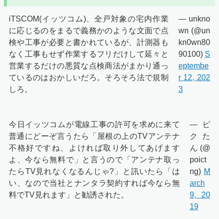
iTSCOM(イッツコム)、全戸対象の宅内作業
— unkno
に応じるのをまるで義務かのような文面で点
wn (@un
検や工事が必要と書かれているが、計測器も
kn0wn80
なく工事もせず作業するフリだけして延々と
90100)
S
営業するだけの悪質な点検商法がまかり通っ
eptembe
ているのはおかしいだろ。そろそろ法で規制
r 12, 202
しろ。
3
今日イッツコムが電線工事の許可を求めに来て
— ピ
普通にどーぞ言うたら「屋根の上のTVアンテナ
クた
不格好ですね、よければ取り外してあげます
ん (@
よ、今なら無料で」と言うので「アンテナ取っ
poict
たらTV見れなくなるんじゃ?」と訊いたら「は
ng)
M
い、なので当社とナンタラ契約すれば今なら無
arch
料でTV見れます」と勧誘された。
9, 20
19