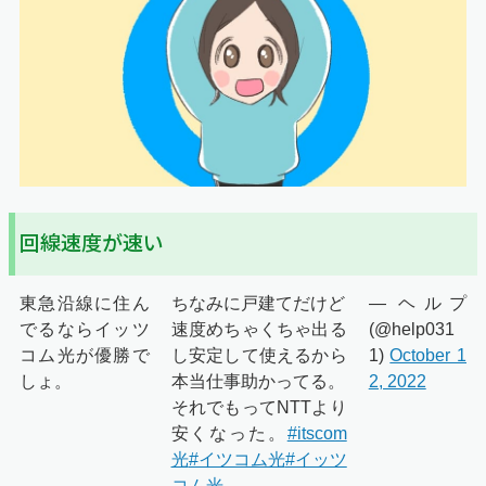
回線速度が速い
東急沿線に住ん
ちなみに戸建てだけど
— ヘルプ
でるならイッツ
速度めちゃくちゃ出る
(@help031
コム光が優勝で
し安定して使えるから
1)
October 1
しょ。
本当仕事助かってる。
2, 2022
それでもってNTTより
安くなった。
#itscom
光
#イツコム光
#イッツ
コム光