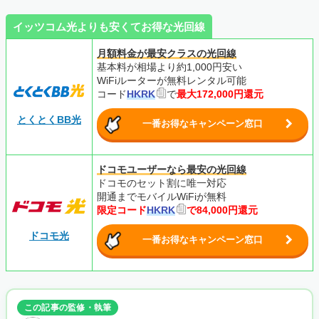
イッツコム光よりも安くてお得な光回線
月額料金が最安クラスの光回線
基本料が相場より約1,000円安い
WiFiルーターが無料レンタル可能
コード
HKRK
で
最大172,000円還元
とくとくBB光
一番お得なキャンペーン窓口
ドコモユーザーなら最安の光回線
ドコモのセット割に唯一対応
開通までモバイルWiFiが無料
限定コード
HKRK
で84,000円還元
ドコモ光
一番お得なキャンペーン窓口
この記事の監修・執筆