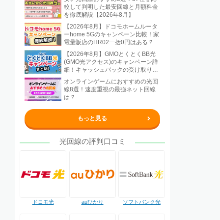
較して判明した最安回線と月額料金
を徹底解説【2026年8月】
【2026年8月】ドコモホームルータ
ーhome 5Gのキャンペーン比較！家
電量販店のHR02一括0円はある？
【2026年8月】GMOとくとくBB光
(GMO光アクセス)のキャンペーン詳
細！キャッシュバックの受け取り方
法も解説
オンラインゲームにおすすめの光回
線8選！速度重視の最強ネット回線
は？
もっと見る
光回線の評判口コミ
ドコモ光
auひかり
ソフトバンク光