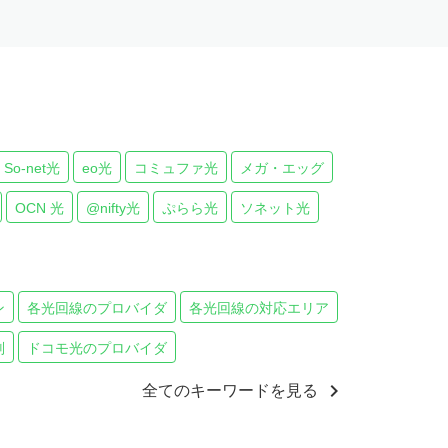
So-net光
eo光
コミュファ光
メガ・エッグ
OCN 光
@nifty光
ぷらら光
ソネット光
ン
各光回線のプロバイダ
各光回線の対応エリア
判
ドコモ光のプロバイダ
chevron_right
全てのキーワードを見る