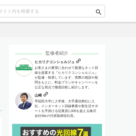
search
監修者紹介
ヒカリクコンシェルジュ
お客さまの要望に合わせて最適なネット回
線を提案する『ヒカリクコンシェルジュ』
が監修・執筆しています。実際の相談や疑
問をもとに、料金プランやキャンペーンを
公正な視点で徹底比較し紹介します。
山崎
早稲田大学に入学後、大手通信商社に入
社。インターネット回線事業や新生活サポ
ートを手掛ける従業員1,000を超える株式
会社Wizの代表取締役社長。