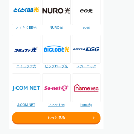
NURO光
とくとくBB光
eo光
コミュファ光
ビッグローブ光
メガ・エッグ
J:COM NET
ソネット光
home5g
もっと見る