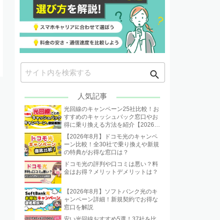
search
ight
人気記事
光回線のキャンペーン25社比較！お
すすめのキャッシュバック窓口やお
得に乗り換える方法を紹介【2026年
8月】
【2026年8月】ドコモ光のキャンペ
ーン比較！全30社で乗り換えや新規
の特典がお得な窓口は？
ドコモ光の評判や口コミは悪い？料
金はお得？メリットデメリットは？
【2026年8月】ソフトバンク光のキ
ャンペーン詳細！新規契約でお得な
窓口を解説
安い光回線おすすめ5選！37社を比