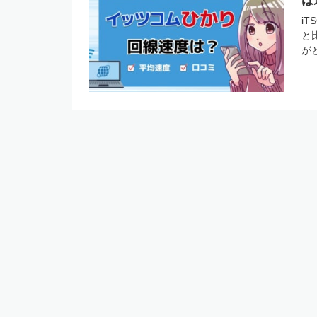
は
i
と
が