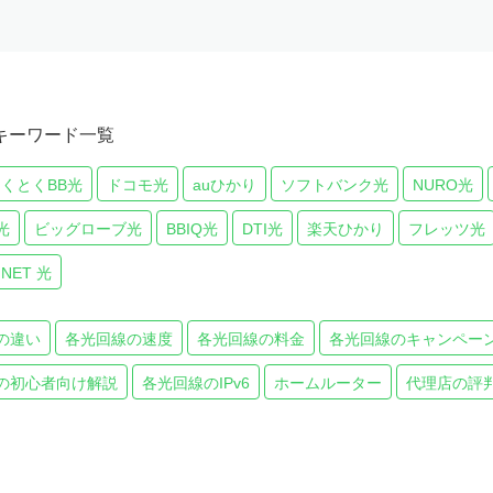
キーワード一覧
とくとくBB光
ドコモ光
auひかり
ソフトバンク光
NURO光
光
ビッグローブ光
BBIQ光
DTI光
楽天ひかり
フレッツ光
 NET 光
の違い
各光回線の速度
各光回線の料金
各光回線のキャンペー
の初心者向け解説
各光回線のIPv6
ホームルーター
代理店の評