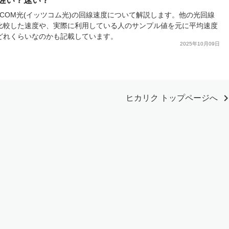
遅い？速い？
TSCOM光(イッツコム光)の回線速度について解説します。他の光回線
比較した速度や、実際に利用している人のサンプル値を元に平均速度
どれくらいなのかも記載しています。
2025年10月09日
chevron_r
ヒカリク トップページへ