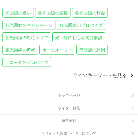
光回線の違い
各光回線の速度
各光回線の料金
各光回線のキャンペーン
各光回線のプロバイダ
各光回線の対応エリア
光回線の初心者向け解説
各光回線のIPv6
ホームルーター
代理店の評判
ドコモ光のプロバイダ
chevron_right
全てのキーワードを見る
トップページ
ライター募集
運営会社
当サイトと監修ライターについて