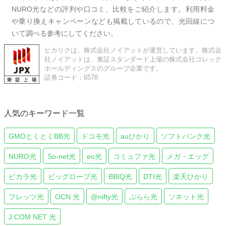
NURO光などの評判や口コミ、比較をご紹介します。利用料金
や乗り換えキャンペーンなども掲載しているので、光回線につ
いて調べる参考にしてください。
ヒカリクは、株式会社ノイアットが運営しています。株式会
社ノイアットは、東証スタンダード上場の株式会社コレック
ホールディングスのグループ企業です。
証券コード：6578
人気のキーワード一覧
GMOとくとくBB光
ドコモ光
auひかり
ソフトバンク光
NURO光
So-net光
eo光
コミュファ光
メガ・エッグ
ピカラ光
ビッグローブ光
BBIQ光
DTI光
楽天ひかり
フレッツ光
OCN 光
@nifty光
ぷらら光
ソネット光
J:COM NET 光