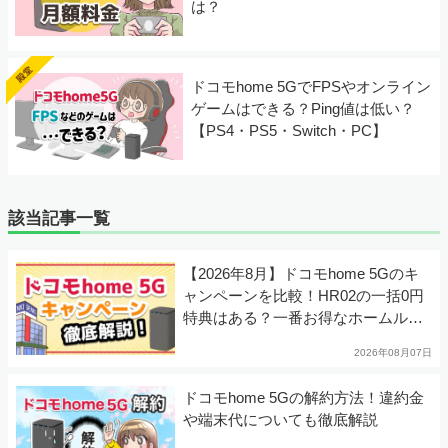
は？
ドコモhome 5GでFPSやオンライン
ゲームはできる？Ping値は低い？
【PS4・PS5・Switch・PC】
該当記事一覧
【2026年8月】ドコモhome 5Gのキ
ャンペーンを比較！HR02の一括0円
特典はある？一番お得なホームルー
ターは？
2026年08月07日
ドコモhome 5Gの解約方法！違約金
や端末代についても徹底解説