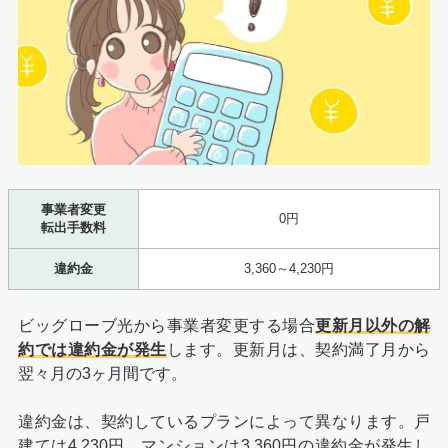
事業者変更
0円
転出手数料
違約金
3,360～4,230円
ビッグローブ光から事業者変更する場合
更新月以外の解
約では違約金が発生
します。更新月は、契約満了月から
翌々月の3ヶ月間です。
違約金は、契約しているプランによって異なります。戸
建ては4,230円、マンションは3,360円の違約金が発生し