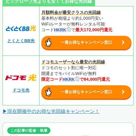
ビッグローブ光よりも安くてお得な光回線
月額料金が最安クラスの光回線
基本料が相場より約1,000円安い
WiFiルーターが無料レンタル可能
コード
HKRK
で
最大172,000円還元
とくとくBB光
一番お得なキャンペーン窓口
ドコモユーザーなら最安の光回線
ドコモのセット割に唯一対応
開通までモバイルWiFiが無料
限定コード
HKRK
で84,000円還元
ドコモ光
一番お得なキャンペーン窓口
▶現在開催中のお得な光回線キャンペーン！
この記事の監修・執筆