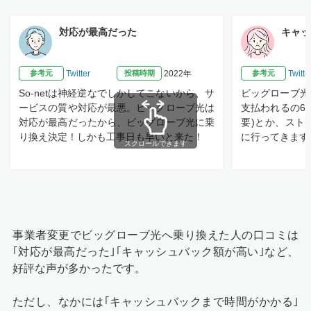
対応が最高だった
キャッ
参考元
Twitter
投稿時期
2022年
参考元
Twitte
So-netは神経逆なでしかしてこないから、サ
ビッグローブ光
ービスの質や対応が最悪。ビッグローブ光は
支払われるの6
対応が最高だったから、ビッグローブ光に乗
要)とか、スト
り換え決定！しかも工事日も早いと来た！
に行ってきます
スクロールできます
事業者変更でビッグローブ光へ乗り換えた人の口コミは
｢対応が最高だった｣｢キャッシュバック額が高い｣など、
好評な声が多かったです。
ただし、なかには｢キャッシュバックまで時間がかかる｣