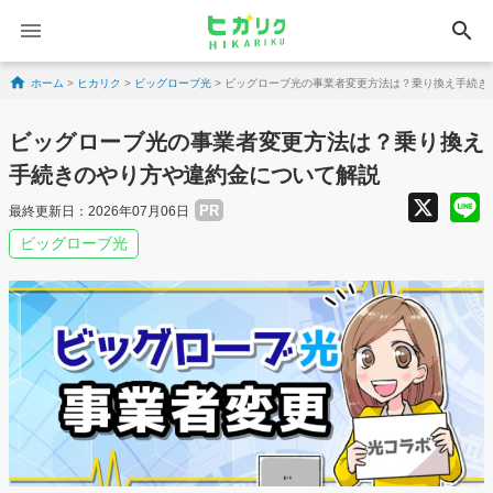
search
Skip to content
ホーム
>
ヒカリク
>
ビッグローブ光
>
ビッグローブ光の事業者変更方法は？乗り換え手続き
ビッグローブ光の事業者変更方法は？乗り換え
手続きのやり方や違約金について解説
X
PR
最終更新日：2026年07月06日
ビッグローブ光