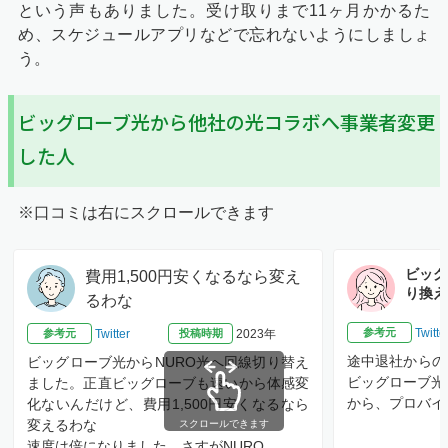
という声もありました。受け取りまで11ヶ月かかるた
め、スケジュールアプリなどで忘れないようにしましょ
う。
ビッグローブ光から他社の光コラボへ事業者変更
した人
※口コミは右にスクロールできます
ビッグ
費用1,500円安くなるなら変え
り換え
るわな
参考元
Twitte
参考元
Twitter
投稿時期
2023年
途中退社からの
ビッグローブ光からNURO光へ回線切り替え
ビッグローブ光
ました。正直ビッグローブも速いから体感変
から、プロバイ
化ないんだけど、費用1,500円安くなるなら
変えるわな
スクロールできます
速度は倍になりました。さすがNURO