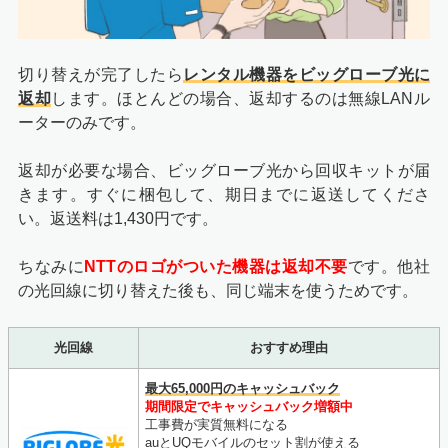
切り替えが完了したら
レンタル機器をビッグローブ光に
返却
します。ほとんどの場合、返却するのは無線LANル
ーターのみです。
返却が必要な場合、ビッグローブ光から回収キットが届
きます。すぐに梱包して、期日までに返送してくださ
い。返送料は1,430円です。
ちなみに
NTTのロゴがついた機器は返却不要
です。他社
の光回線に切り替えた後も、同じ端末を使うためです。
光回線
おすすめ理由
最大65,000円のキャッシュバック
期間限定でキャッシュバック増額中
工事費が実質無料になる
auとUQモバイルのセット割が使える