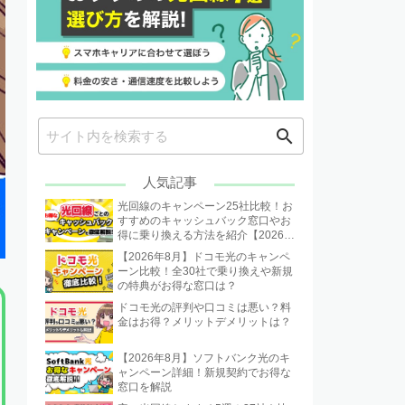
search
人気記事
光回線のキャンペーン25社比較！お
すすめのキャッシュバック窓口やお
得に乗り換える方法を紹介【2026年
8月】
【2026年8月】ドコモ光のキャンペ
ーン比較！全30社で乗り換えや新規
の特典がお得な窓口は？
ドコモ光の評判や口コミは悪い？料
金はお得？メリットデメリットは？
【2026年8月】ソフトバンク光のキ
ャンペーン詳細！新規契約でお得な
窓口を解説