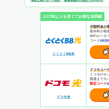
東証上場グループ会社
総務省届出代理店: C2416122
J:COMよりも安くてお得な光回線
月額料金が
基本料が相場
WiFiルー
コード
HKR
とくとくBB光
ドコモユー
ドコモのセ
開通までモバ
限定コード
ドコモ光