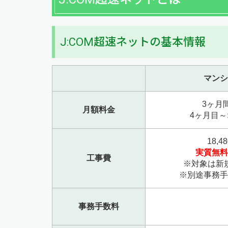
J:COM超速ネットの基本情報
マンシ
3ヶ月間
月額料金
4ヶ月目～:
18,4
実質無料
工事費
※対象は新
※別途事務手
事務手数料