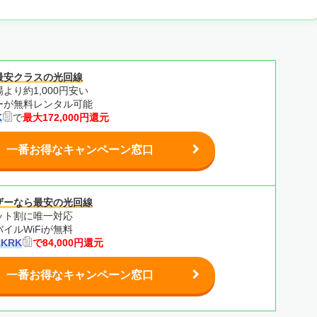
最安クラスの光回線
より約1,000円安い
ターが無料レンタル可能
K
で
最大172,000円還元
一番お得なキャンペーン窓口
ザーなら最安の光回線
ット割に唯一対応
イルWiFiが無料
HKRK
で84,000円還元
一番お得なキャンペーン窓口