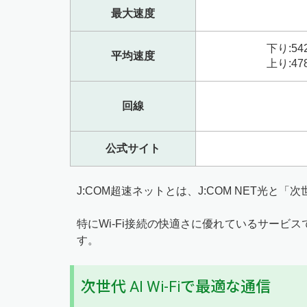
最大速度
下り:54
平均速度
上り:47
回線
公式サイト
J:COM超速ネットとは、J:COM NET光と「次
特にWi-Fi接続の快適さに優れているサー
す。
次世代 AI Wi-Fiで最適な通信