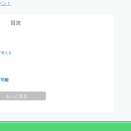
ーン！
目次
が使える
用可能
は問題ない通信速度
もっと見る