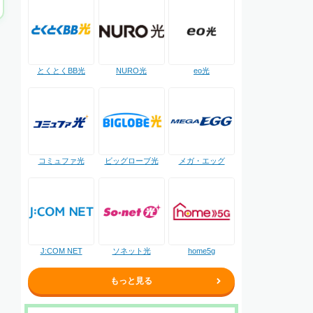
NURO光
とくとくBB光
eo光
コミュファ光
ビッグローブ光
メガ・エッグ
J:COM NET
ソネット光
home5g
もっと見る