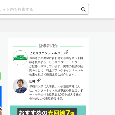
search
監修者紹介
ヒカリクコンシェルジュ
お客さまの要望に合わせて最適なネット回
線を提案する『ヒカリクコンシェルジュ』
が監修・執筆しています。実際の相談や疑
問をもとに、料金プランやキャンペーンを
Line
公正な視点で徹底比較し紹介します。
山崎
早稲田大学に入学後、大手通信商社に入
社。インターネット回線事業や新生活サポ
ートを手掛ける従業員1,000を超える株式
会社Wizの代表取締役社長。