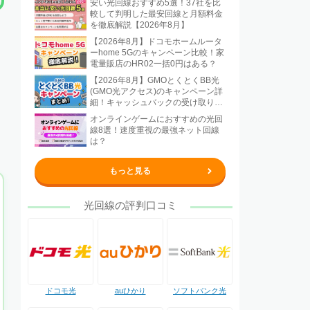
安い光回線おすすめ5選！37社を比
較して判明した最安回線と月額料金
を徹底解説【2026年8月】
【2026年8月】ドコモホームルータ
ーhome 5Gのキャンペーン比較！家
電量販店のHR02一括0円はある？
【2026年8月】GMOとくとくBB光
(GMO光アクセス)のキャンペーン詳
細！キャッシュバックの受け取り方
法も解説
オンラインゲームにおすすめの光回
線8選！速度重視の最強ネット回線
は？
もっと見る
光回線の評判口コミ
ドコモ光
auひかり
ソフトバンク光