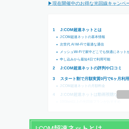
▶現在開催中のお得な光回線キャンペ
J:COM超速ネットとは
J:COM超速ネットの基本情報
次世代 AI Wi-Fiで最適な通信
メッシュWi-Fiで家中どこでも快適にネット
申し込みから最短4日で利用可能
J:COM超速ネットの評判や口コミ
スタート割で月額実質0円で6ヶ月利
J:COM超速ネットの月額料金
J:COM超速ネットは動画視聴などに
10Gbps以上の光回線プランがおすすめ
J:COM超速ネットとは