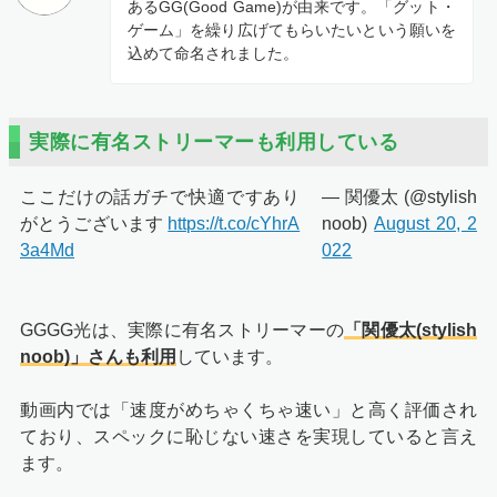
あるGG(Good Game)が由来です。「グット・
ゲーム」を繰り広げてもらいたいという願いを
込めて命名されました。
実際に有名ストリーマーも利用している
ここだけの話ガチで快適ですあり
— 関優太 (@stylish
がとうございます
https://t.co/cYhrA
noob)
August 20, 2
3a4Md
022
GGGG光は、実際に有名ストリーマーの
「関優太(stylish
noob)」さんも利用
しています。
動画内では「速度がめちゃくちゃ速い」と高く評価され
ており、スペックに恥じない速さを実現していると言え
ます。