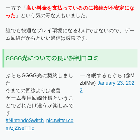
一方で「
高い料金を支払っているのに接続が不安定にな
った
」という気の毒な人もいました。
誰でも快適なプレイ環境になるわけではないので、ゲー
ム回線だからといい過信は厳禁です。
GGGG光についての良い評判口コミ
ぷららGGGG光に契約しまし
— 冬眠するもぐら (@M
た
zbfMw)
January 23, 202
今までの回線よりは改善
2
ゲーム専用回線仕様というこ
とでどれだけ違うか楽しみで
す
#NintendoSwitch
pic.twitter.co
m/zjZiseTTic