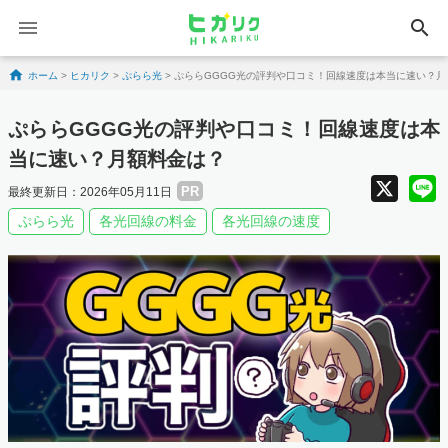
search
Skip to content
ホーム
>
ヒカリク
>
ぷらら光
>
ぷららGGGG光の評判や口コミ！回線速度は本当に速い？月
ぷららGGGG光の評判や口コミ！回線速度は本
当に速い？月額料金は？
X
PR
最終更新日：2026年05月11日
ぷらら光
各光回線の料金
各光回線の速度