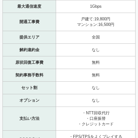
最大通信速度
1Gbps
戸建て:19,800円
開通工事費
マンション:16,500円
提供エリア
全国
解約違約金
なし
原状回復工事費
無料
契約事務手数料
無料
セット割
なし
オプション
なし
・NTT回収代行
支払い方法
・口座振替
・クレジットカード
・FPS/TPSをよくプレイする