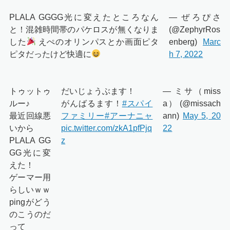
PLALA GGGG光に変えたところなん
— ぜろぴさ
と！混雑時間帯のパケロスが無くなりま
(@ZephyrRos
した
えぺのオリンパスとか画面ピタ
enberg)
Marc
ピタだったけど快適に
h 7, 2022
トゥットゥ
だいじょうぶます！
— ミサ（miss
ルー♪
がんばるます！
#スパイ
a） (@missach
最近回線悪
ファミリー
#アーナニャ
ann)
May 5, 20
いから
pic.twitter.com/zkA1pfPjq
22
PLALA GG
z
GG光に変
えた！
ゲーマー用
らしいｗｗ
pingがどう
のこうのだ
って