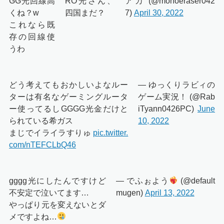
GG光回線高
RO光さん、
アカ (@monoeraser042
くね？w
四国まだ？
7)
April 30, 2022
これなら既
存の回線使
うわ
どう考えてもおかしいよなルー
— ゆっくりラビィの
ターは有名なゲーミングルータ
ゲーム実況！ (@Rab
ー使ってるしGGGG光金だけと
iTyann0426PC)
June
られている希ガス
10, 2022
まじでイライラすりゅ
pic.twitter.
com/nTEFCLbQ46
gggg光にしたんですけど
— でふぉよう
(@default
不安定で泣いてます…
mugen)
April 13, 2022
やっぱり元を変えないとダ
メですよね…