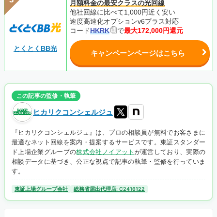
月額料金の最安クラスの光回線
他社回線に比べて1,000円近く安い
速度高速化オプションv6プラス対応
コード
HKRK
で
最大172,000円還元
とくとくBB光
キャンペーンページはこちら
この記事の監修・執筆
ヒカリクコンシェルジュ
『ヒカリクコンシェルジュ』は、プロの相談員が無料でお客さまに
最適なネット回線を案内・提案するサービスです。東証スタンダー
ド上場企業グループの
株式会社ノイアット
が運営しており、実際の
相談データに基づき、公正な視点で記事の執筆・監修を行っていま
す。
東証上場グループ会社
総務省届出代理店: C2416122