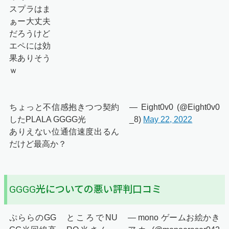
スプラはま
ぁー大丈夫
だろうけど
エペには効
果ありそう
ｗ
ちょっと不信感抱きつつ契約
— Eight0v0 (@Eight0v0
したPLALA GGGG光
_8)
May 22, 2022
ありえない位通信速度出るん
だけど最高か？
GGGG光についての悪い評判口コミ
ぷららのGG
ところでNU
— mono ゲームお絵かき