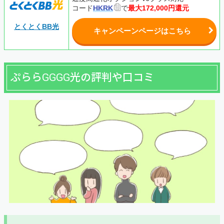
コード
HKRK
で
最大172,000円還元
とくとくBB光
キャンペーンページはこちら
ぷららGGGG光の評判や口コミ