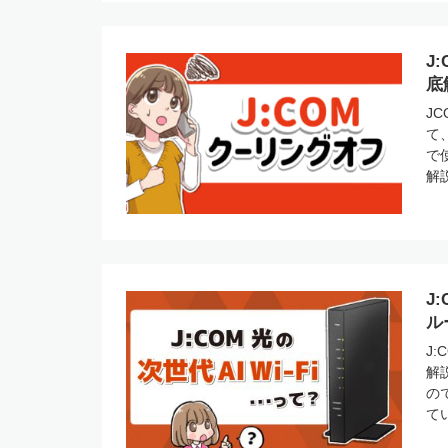
J
底
J
て
で
解
J
ル
J:
解
の
て