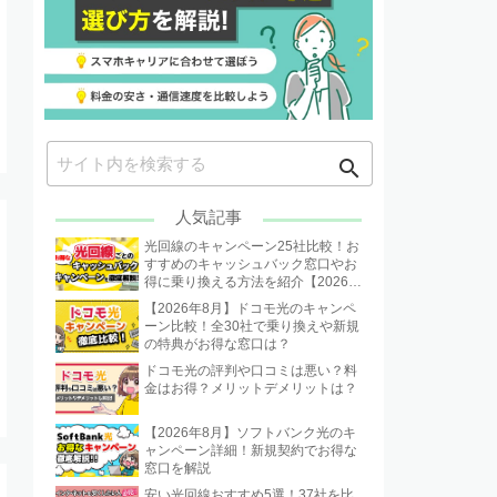
search
人気記事
光回線のキャンペーン25社比較！お
すすめのキャッシュバック窓口やお
得に乗り換える方法を紹介【2026年
8月】
【2026年8月】ドコモ光のキャンペ
ーン比較！全30社で乗り換えや新規
の特典がお得な窓口は？
ドコモ光の評判や口コミは悪い？料
金はお得？メリットデメリットは？
【2026年8月】ソフトバンク光のキ
ャンペーン詳細！新規契約でお得な
窓口を解説
安い光回線おすすめ5選！37社を比