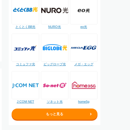
NURO光
とくとくBB光
eo光
コミュファ光
ビッグローブ光
メガ・エッグ
J:COM NET
ソネット光
home5g
もっと見る