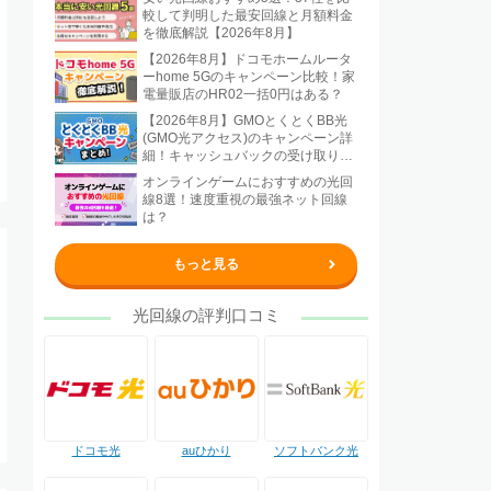
較して判明した最安回線と月額料金
を徹底解説【2026年8月】
【2026年8月】ドコモホームルータ
ーhome 5Gのキャンペーン比較！家
電量販店のHR02一括0円はある？
【2026年8月】GMOとくとくBB光
(GMO光アクセス)のキャンペーン詳
細！キャッシュバックの受け取り方
法も解説
オンラインゲームにおすすめの光回
線8選！速度重視の最強ネット回線
は？
もっと見る
光回線の評判口コミ
ドコモ光
auひかり
ソフトバンク光