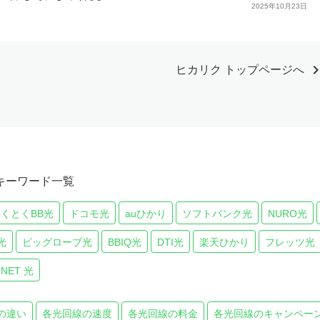
2025年10月23日
chevron_r
ヒカリク トップページへ
キーワード一覧
とくとくBB光
ドコモ光
auひかり
ソフトバンク光
NURO光
光
ビッグローブ光
BBIQ光
DTI光
楽天ひかり
フレッツ光
 NET 光
の違い
各光回線の速度
各光回線の料金
各光回線のキャンペー