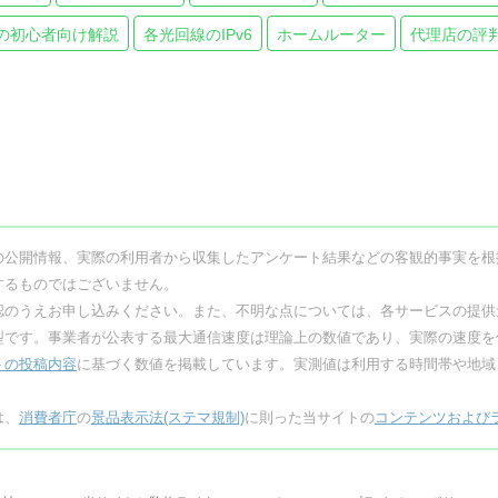
の初心者向け解説
各光回線のIPv6
ホームルーター
代理店の評
の公開情報、実際の利用者から収集したアンケート結果などの客観的事実を根
するものではございません。
認のうえお申し込みください。また、不明な点については、各サービスの提供
型です。事業者が公表する最大通信速度は
理論上の数値であり、実際の速度を
トの投稿内容
に基づく数値を掲載しています。実測値は利用する時間帯や地域
は、
消費者庁
の
景品表示法(ステマ規制)
に則った当サイトの
コンテンツおよび