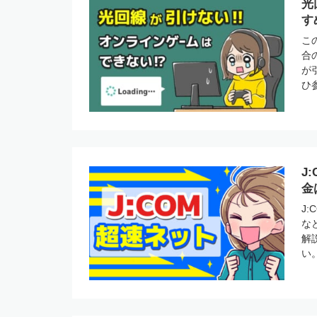
光
す
こ
合
が
ひ
J
金
J
な
解
い