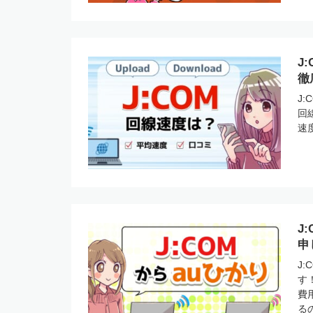
J
徹
J
回
速
J
申
J
す
費
る