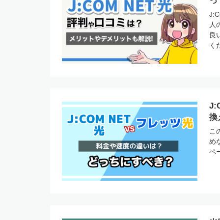
っ
J
人
良
く
J
換
こ
め
ペ