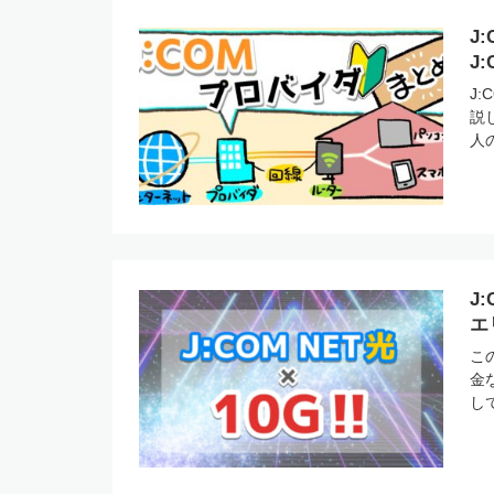
J
J
J
説
人
J
エ
こ
金
し