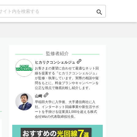
search
監修者紹介
ヒカリクコンシェルジュ
お客さまの要望に合わせて最適なネット回
線を提案する『ヒカリクコンシェルジュ』
が監修・執筆しています。実際の相談や疑
問をもとに、料金プランやキャンペーンを
公正な視点で徹底比較し紹介します。
山崎
早稲田大学に入学後、大手通信商社に入
社。インターネット回線事業や新生活サポ
ートを手掛ける従業員1,000を超える株式
会社Wizの代表取締役社長。