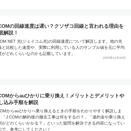
:COMの回線速度は遅い？クソザコ回線と言われる理由を
底解説！
:COM NET 光(ジェイコム光)の回線速度について解説します。他の光
線と比較した速度や、実際に利用している人のサンプル値を元に平均
度がどれくらいなのかも記載しています。
2025年12月16日
:COMからauひかりに乗り換え！メリットとデメリットや
し込み手順を解説
:COMからauひかりへ乗り換えるときの手順をわかりやすく解説しま
！「J:COMの解約後の撤去工事は何をするの？」「違約金や乗り換え
用がどのくらいかかる？」といった疑問を解決できる内容になってい
ので、参考にしてください！