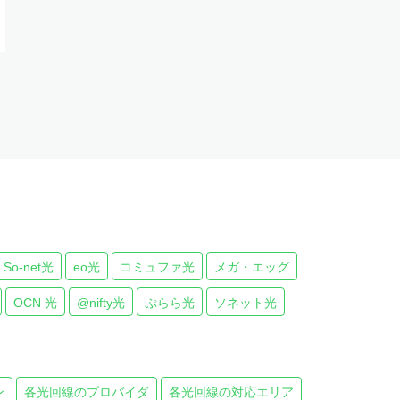
ight
So-net光
eo光
コミュファ光
メガ・エッグ
OCN 光
@nifty光
ぷらら光
ソネット光
ン
各光回線のプロバイダ
各光回線の対応エリア