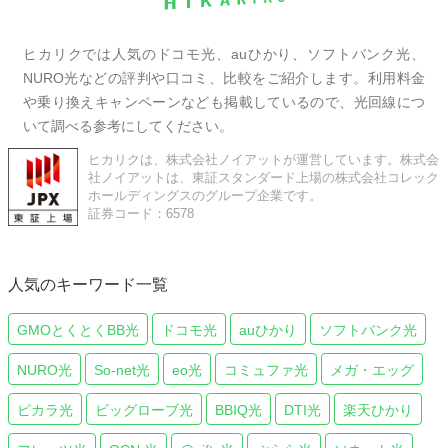
ヒカリクでは人気のドコモ光、auひかり、ソフトバンク光、
NURO光などの評判や口コミ、比較をご紹介します。利用料金
や乗り換えキャンペーンなども掲載しているので、光回線につ
いて調べる参考にしてください。
ヒカリクは、株式会社ノイアットが運営しています。株式会
社ノイアットは、東証スタンダード上場の株式会社コレック
ホールディングスのグループ企業です。
証券コード：6578
人気のキーワード一覧
GMOとくとくBB光
ドコモ光
auひかり
ソフトバンク光
NURO光
So-net光
eo光
コミュファ光
メガ・エッグ
ピカラ光
ビッグローブ光
BBIQ光
DTI光
楽天ひかり