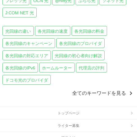
フレッツ光
OCN 光
@nifty光
ぷらら光
ソネット光
J:COM NET 光
光回線の違い
各光回線の速度
各光回線の料金
各光回線のキャンペーン
各光回線のプロバイダ
各光回線の対応エリア
光回線の初心者向け解説
各光回線のIPv6
ホームルーター
代理店の評判
ドコモ光のプロバイダ
chevron_right
全てのキーワードを見る
トップページ
ライター募集