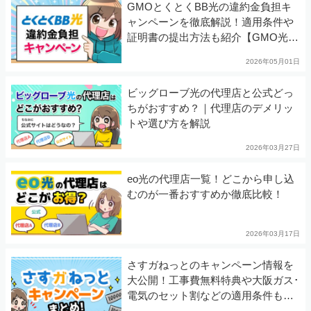
GMOとくとくBB光の違約金負担キ
ャンペーンを徹底解説！適用条件や
証明書の提出方法も紹介【GMO光ア
クセス】
2026年05月01日
ビッグローブ光の代理店と公式どっ
ちがおすすめ？｜代理店のデメリッ
トや選び方を解説
2026年03月27日
eo光の代理店一覧！どこから申し込
むのが一番おすすめか徹底比較！
2026年03月17日
さすガねっとのキャンペーン情報を
大公開！工事費無料特典や大阪ガス･
電気のセット割などの適用条件も徹
底解説