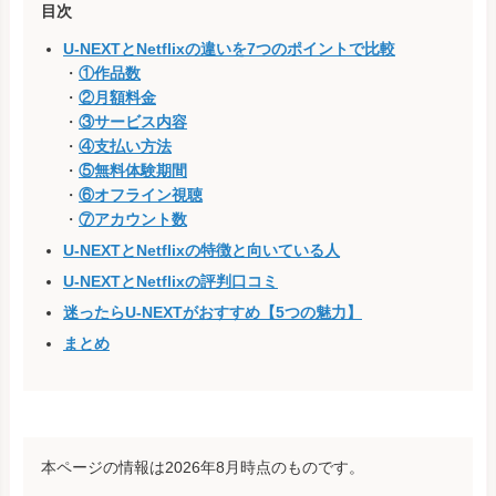
目次
U-NEXTとNetflixの違いを7つのポイントで比較
・
①作品数
・
②月額料金
・
③サービス内容
・
④支払い方法
・
⑤無料体験期間
・
⑥オフライン視聴
・
⑦アカウント数
U-NEXTとNetflixの特徴と向いている人
U-NEXTとNetflixの評判口コミ
迷ったらU-NEXTがおすすめ【5つの魅力】
まとめ
本ページの情報は2026年8月時点のものです。