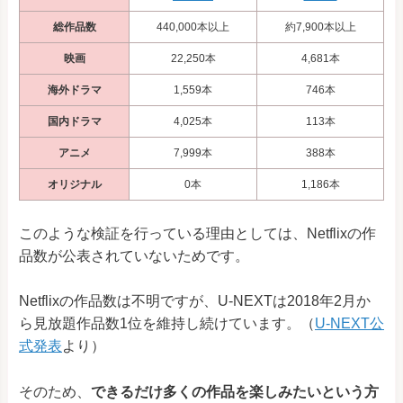
総作品数
440,000本以上
約7,900本以上
映画
22,250本
4,681本
海外ドラマ
1,559本
746本
国内ドラマ
4,025本
113本
アニメ
7,999本
388本
オリジナル
0本
1,186本
このような検証を行っている理由としては、Netflixの作
品数が公表されていないためです。
Netflixの作品数は不明ですが、U-NEXTは
2018年2月か
ら
見放題作品数1位を維持し続けています。（
U-NEXT公
式発表
より）
そのため、
できるだけ多くの作品を楽しみたいという方