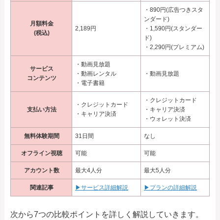
・890円(広告つきスタ
ンダード)
月額料金
2,189円
・1,590円(スタンダー
(税込)
ド)
・2,290円(プレミアム)
・動画見放題
サービス
・動画レンタル
・動画見放題
コンテンツ
・電子書籍
・クレジットカード
・クレジットカード
支払い方法
・キャリア決済
・キャリア決済
・ウォレット決済
無料体験期間
31日間
なし
オフライン視聴
可能
可能
アカウント数
最大4人分
最大5人分
関連記事
▶サービス詳細解説
▶プランの詳細解説
次から7つの比較ポイントを詳しく解説していきます。