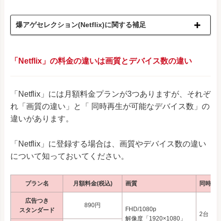
爆アゲセレクション(Netflix)に関する補足
「Netflix」の料金の違いは画質とデバイス数の違い
「Netflix」には月額料金プランが3つありますが、それぞ
れ「画質の違い」と「 同時再生が可能なデバイス数」の
違いがあります。
「Netflix」に登録する場合は、画質やデバイス数の違い
について知っておいてください。
プラン名
月額料金(税込)
画質
同時再
広告つき
890円
FHD/1080p
スタンダード
2台
解像度「1920×1080」