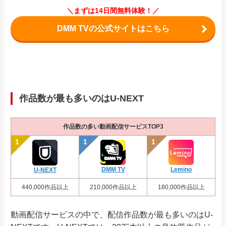
4,600本以上
440円
1ヶ
公式
＼まずは14日間無料体験！／
アニメ放題
DMM TVの公式サイトはこちら
非公開
437円
30
公式
アニメ
タイムズ
作品数が最も多いのはU-NEXT
5,399本以上
1,100円
1ヶ
公式
バンダイ
チャンネル
作品数の多い動画配信サービスTOP3
1,200本以上
550円～
な
公式
ウルトラ
Lemino
DMM TV
U-NEXT
サブスク
440,000作品以上
210,000作品以上
180,000作品以上
動画配信サービスの中で、配信作品数が最も多いのはU-