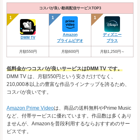
TELASA
コスパが良い動画配信サービスTOP3
非公開
無料
–
公式
TBS FREE
ディズニー
Amazon
DMM TV
プラス
プライムビデオ
月額550円
月額600円
月額1,250円～
非公開
無料
–
公式
TVer
低料金かつコスパが良いサービスはDMM TV です。
DMM TV は、月額550円という安さだけでなく、
12,000本以上
990円
な
公式
210,000本以上の豊富な作品ラインナップを誇るため、
NHK
コスパが良いです。
オンデマンド
Amazon Prime Video
は、商品の送料無料やPrime Music
非公開
無料
–
公式
など、付帯サービスに優れています。作品数は多くあり
ネットも
ませんが、Amazonを普段利用するならおすすめのサー
テレ東
ビスです。