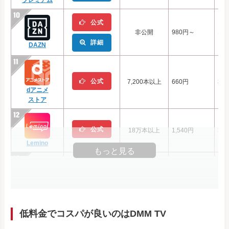
プレミアム
公式
非公開
980円～
な
詳細
DAZN
公式
7,200本以上
660円
31
dアニメ
ストア
公式
18万本以上
1,540円
31
Lemino
もっと見る
10万本以上
976円
な
公式
FOD
プレミアム
低料金でコスパが良いのはDMM TV
非公開
990円
な
公式