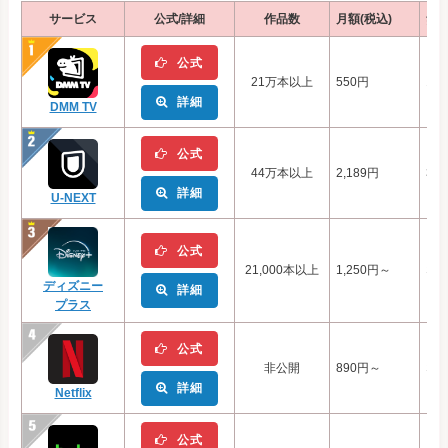
サービス
公式/詳細
作品数
月額(税込)
無
公式
21万本以上
550円
14
詳細
DMM TV
公式
44万本以上
2,189円
31
詳細
U-NEXT
公式
21,000本以上
1,250円～
な
ディズニー
詳細
プラス
公式
非公開
890円～
な
詳細
Netflix
公式