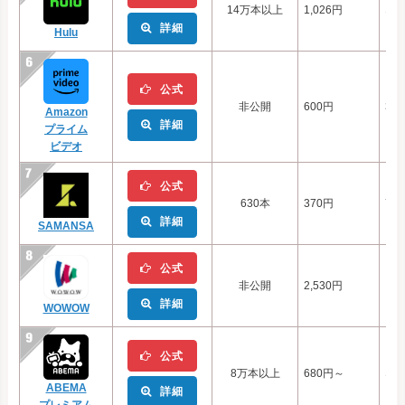
14万本以上
1,026円
な
詳細
Hulu
公式
非公開
600円
30
Amazon
詳細
プライム
ビデオ
公式
630本
370円
7日
詳細
SAMANSA
公式
非公開
2,530円
な
詳細
WOWOW
公式
8万本以上
680円～
な
ABEMA
詳細