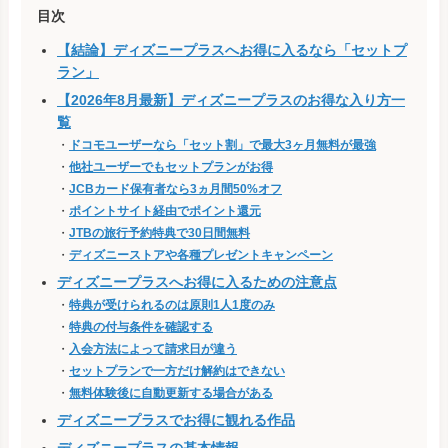
目次
【結論】ディズニープラスへお得に入るなら「セットプ
ラン」
【2026年8月最新】ディズニープラスのお得な入り方一
覧
・
ドコモユーザーなら「セット割」で最大3ヶ月無料が最強
・
他社ユーザーでもセットプランがお得
・
JCBカード保有者なら3ヵ月間50%オフ
・
ポイントサイト経由でポイント還元
・
JTBの旅行予約特典で30日間無料
・
ディズニーストアや各種プレゼントキャンペーン
ディズニープラスへお得に入るための注意点
・
特典が受けられるのは原則1人1度のみ
・
特典の付与条件を確認する
・
入会方法によって請求日が違う
・
セットプランで一方だけ解約はできない
・
無料体験後に自動更新する場合がある
ディズニープラスでお得に観れる作品