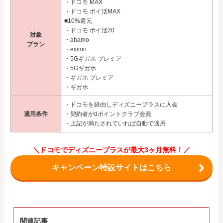
・ドコモ MAX
・ドコモ ポイ活MAX
■10%還元
・ドコモ ポイ活20
対象
・ahamo
プラン
・eximo
・5Gギガホ プレミア
・5Gギガホ
・ギガホ プレミア
・ギガホ
・ドコモを経由しディズニープラスに入会
適用条件
・契約者がdポイントクラブ会員
・上記が満たされていれば自動で適用
＼ドコモでディズニープラスが最大3ヶ月無料！／
キャンペーン特設サイトはこちら
関連記事