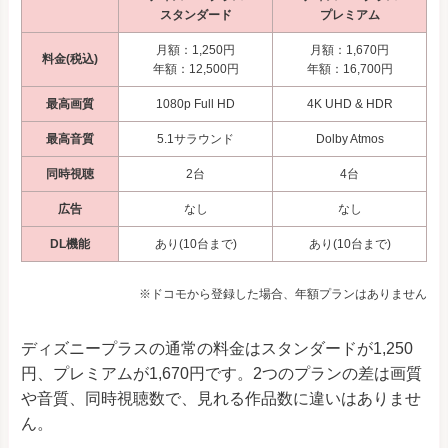
スタンダード
プレミアム
月額：1,250円
月額：1,670円
料金(税込)
年額：12,500円
年額：16,700円
最高画質
1080p Full HD
4K UHD & HDR
最高音質
5.1サラウンド
Dolby Atmos
同時視聴
2台
4台
広告
なし
なし
DL機能
あり(10台まで)
あり(10台まで)
※ドコモから登録した場合、年額プランはありません
ディズニープラスの通常の料金はスタンダードが1,250
円、プレミアムが1,670円です。2つのプランの差は画質
や音質、同時視聴数で、見れる作品数に違いはありませ
ん。