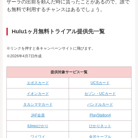
ザーラの出前を頼んだ時に貰ったことがあるので、誰で
も無料で利用するチャンスはあるでしょう。
Hulu1ヶ月無料トライアル提供先一覧
※リンクを押すと各キャンペーンサイトに飛びます。
※2026年4月7日作成
提供対象サービス一覧
エポスカード
UCSカード
イオンカード
セゾン・UCカード
タカシマヤカード
バンドルカード
JAF会員
PlayStation4
IIJmioひかり
ひかりネット
ワイワイ
金沢ケーブル