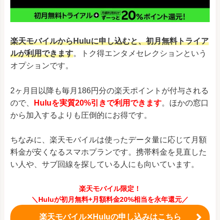
楽天モバイルからHuluに申し込むと、初月無料トライア
ルが利用できます
。トク得エンタメセレクションという
オプションです。
2ヶ月目以降も毎月186円分の楽天ポイントが付与される
ので、
Huluを実質20%引きで利用できます
。ほかの窓口
から加入するよりも圧倒的にお得です。
ちなみに、楽天モバイルは使ったデータ量に応じて月額
料金が安くなるスマホプランです。携帯料金を見直した
い人や、サブ回線を探している人にも向いています。
楽天モバイル限定！
＼Huluが初月無料+月額料金20%相当を永年還元／
楽天モバイル✕Huluの申し込みはこちら