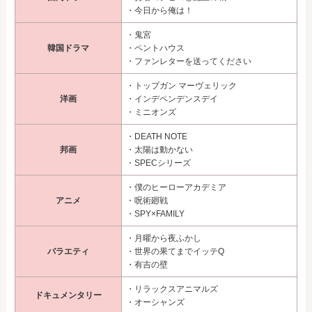
・今日から俺は！
・鬼宮
韓国ドラマ
・ペントハウス
・ファンレターを送ってください
・トップガン マーヴェリック
洋画
・インデペンデンスデイ
・ミニオンズ
・DEATH NOTE
邦画
・太陽は動かない
・SPECシリーズ
・僕のヒーローアカデミア
アニメ
・呪術廻戦
・SPY×FAMILY
・月曜から夜ふかし
バラエティ
・世界の果てまでイッテQ
・有吉の壁
・リラックスアニマルズ
ドキュメンタリー
・オーシャンズ