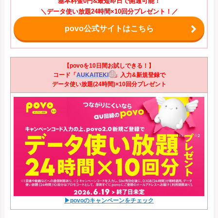
基本料金0円&最短即日で開通可能！
＼データ使い放題24時間×10回分プレゼント！／
povo公式サイトはこちら
【povoを10日間お試しできる！】
コード「
AUKAITEKI
」入力&新規登録で
データ使い放題(24時間)×10回分プレゼント
▶povoのキャンペーンをチェック