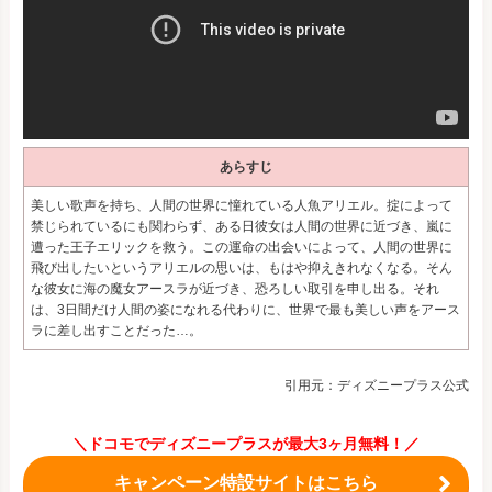
あらすじ
美しい歌声を持ち、人間の世界に憧れている人魚アリエル。掟によって
禁じられているにも関わらず、ある日彼女は人間の世界に近づき、嵐に
遭った王子エリックを救う。この運命の出会いによって、人間の世界に
飛び出したいというアリエルの思いは、もはや抑えきれなくなる。そん
な彼女に海の魔女アースラが近づき、恐ろしい取引を申し出る。それ
は、3日間だけ人間の姿になれる代わりに、世界で最も美しい声をアース
ラに差し出すことだった…。
引用元：ディズニープラス公式
＼ドコモでディズニープラスが最大3ヶ月無料！／
キャンペーン特設サイトはこちら