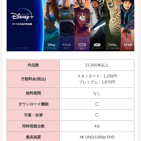
作品数
21,000本以上
スタンダード：1,250円
月額料金(税込)
プレミアム：1,670円
無料期間
なし
ダウンロード機能
◯
字幕・吹替
◯
同時視聴台数
4台
最高画質
4K UHD/1080p FHD