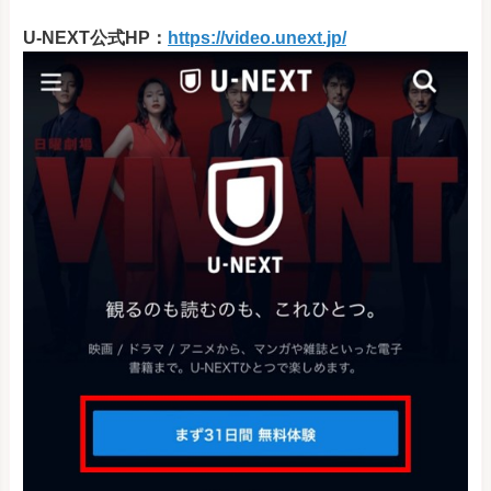
U-NEXT公式HP：
https://video.unext.jp/