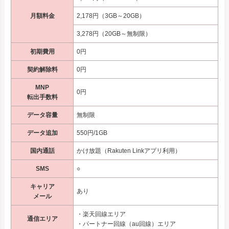
月額料金
2,178円（3GB～20GB）
3,278円（20GB～無制限）
初期費用
0円
契約解除料
0円
MNP
0円
転出手数料
データ容量
無制限
データ追加
550円/1GB
国内通話
かけ放題（Rakuten Linkアプリ利用）
SMS
○
キャリア
あり
メール
・楽天回線エリア
通信エリア
・パートナー回線（au回線）エリア