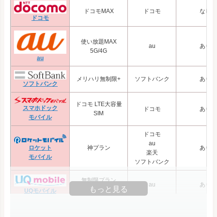
ドコモMAX
ドコモ
なし
ドコモ
使い放題MAX
au
あり
5G/4G
au
メリハリ無制限+
ソフトバンク
あり
ソフトバンク
ドコモ LTE大容量
スマホドック
ドコモ
あり
SIM
モバイル
ドコモ
au
ロケット
神プラン
あり
楽天
モバイル
ソフトバンク
無制限プラン
au
あり
もっと見る
※受付停止
UQモバイル