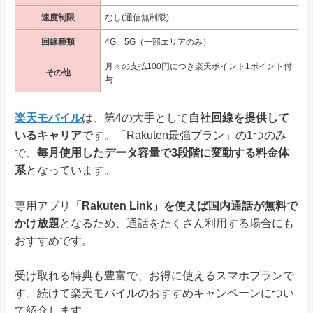
速度制限
なし(通信無制限)
回線種類
4G、5G（一部エリアのみ）
月々の支払100円につき楽天ポイント1ポイント付
その他
与
楽天モバイル
は、第4の大手として
自社回線を提供して
いるキャリア
です。「Rakuten最強プラン」の1つのみ
で、
毎月使用したデータ容量で3段階に変動する料金体
系
となっています。
専用アプリ
「Rakuten Link」を使えば国内通話が無料で
かけ放題
となるため、通話をたくさん利用する場合にも
おすすめです。
受け取れる特典も豊富で、お得に使えるスマホプランで
す。続けて楽天モバイルのおすすめキャンペーンについ
て紹介します。