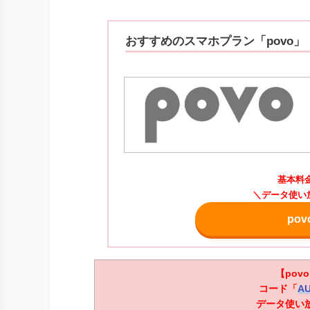
おすすめのスマホプラン「povo」
基本料
＼データ使い
po
【pov
コード「
AU
データ使い放