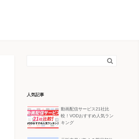

人気記事
動画配信サービス21社比
較！VODおすすめ人気ラン
キング