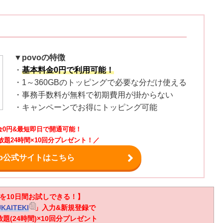
▼povoの特徴
・
基本料金0円で利用可能！
・1～360GBのトッピングで必要な分だけ使える
・事務手数料が無料で初期費用が掛からない
・キャンペーンでお得にトッピング可能
金0円&最短即日で開通可能！
放題24時間×10回分プレゼント！／
vo公式サイトはこちら
oを10日間お試しできる！】
KAITEKI
」入力&新規登録で
題(24時間)×10回分プレゼント