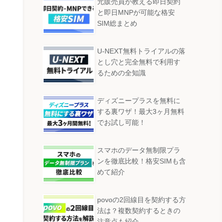
元販売員が教える即日契約
と即日MNPが可能な格安
SIM総まとめ
U-NEXT無料トライアルの落
とし穴と完全無料で利用す
るための全知識
ディズニープラスを無料に
する裏ワザ！最大3ヶ月無料
でお試し可能！
スマホのデータ無制限プラ
ンを徹底比較！格安SIMも含
めて紹介
povoの2回線目を契約する方
法は？複数契約するときの
注意点も紹介