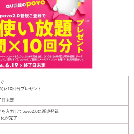
で
間)×10回分プレゼント
終了日未定
入力してpovo2.0に新規登録
効化が完了