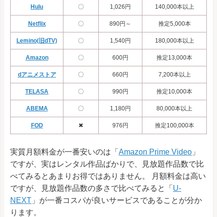
Hulu
〇
1,026円
140,000本以上
Netflix
〇
890円～
推定5,000本
Lemino(旧dTV)
〇
1,540円
180,000本以上
Amazon
〇
600円
推定13,000本
dアニメストア
〇
660円
7,200本以上
TELASA
〇
990円
推定10,000本
ABEMA
〇
1,180円
80,000本以上
FOD
✖
976円
推定100,000本
実質月額料金が一番安いのは「
Amazon Prime Video
」
ですが、実はレンタル作品ばかりで、見放題作品数で比
べてみるとあまりお得ではありません。 月額料金は高い
ですが、見放題作品数の多さで比べてみると「
U-
NEXT
」が一番コスパが良いサービスであることが分か
ります。