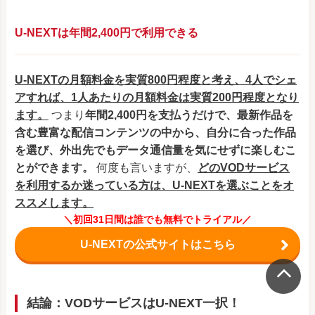
U-NEXTは年間2,400円で利用できる
U-NEXTの月額料金を実質800円程度と考え、4人でシェ
アすれば、1人あたりの月額料金は実質200円程度となり
ます。
つまり
年間2,400円を支払うだけで、最新作品を
含む豊富な配信コンテンツの中から、自分に合った作品
を選び、外出先でもデータ通信量を気にせずに楽しむこ
とができます。
何度も言いますが、
どの
VODサービス
を利用するか迷っている方は、U-NEXTを選ぶことをオ
ススメします。
＼初回31日間は誰でも無料でトライアル／
U-NEXTの公式サイトはこちら
結論：VODサービスはU-NEXT一択！