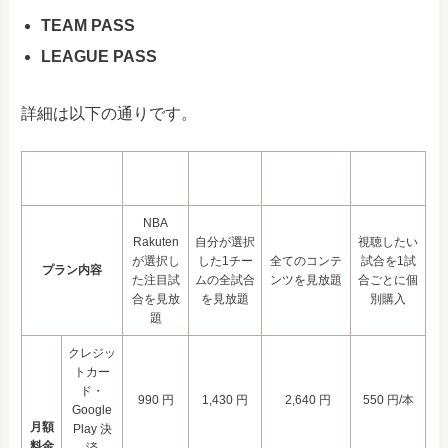
TEAM PASS
LEAGUE PASS
詳細は以下の通りです。
BASIC
TEAM
LEAGUE
Single
PASS
PASS
PASS
Game
NBA
Rakuten
自分が選択
視聴したい
が選択し
した1チー
全てのコンテ
試合を1試
プラン内容
た注目試
ムの全試合
ンツを見放題
合ごとに個
合を見放
を見放題
別購入
題
クレジッ
トカー
ド・
990 円
1,430 円
2,640 円
550 円/本
Google
月額
Play 決
料金