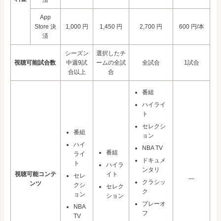
済
App
Store 決
1,000 円
1,450 円
2,700 円
600 円/本
済
シーズン
選択したチ
視聴可能試合数
中週9試
ームの全試
全試合
1試合
合以上
合
番組
ハイライ
ト
セレクシ
番組
ョン
ハイ
NBA TV
番組
ライ
ドキュメ
ト
ハイラ
ンタリ
視聴可能コンテ
イト
セレ
―
クラシッ
ンツ
クシ
セレク
ク
ョン
ション
プレーオ
NBA
フ
TV