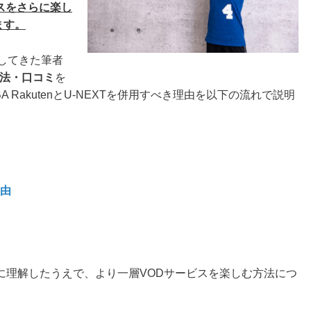
スをさらに
楽し
ます
。
してきた筆者
方法・口コミ
を
 RakutenとU-NEXTを併用すべき理由を以下の流れで説明
理由
て完璧に理解したうえで、より一層VODサービスを楽しむ方法につ