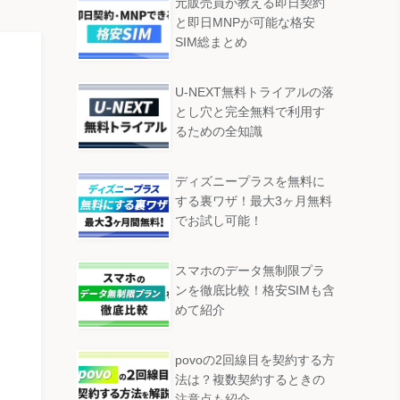
元販売員が教える即日契約
と即日MNPが可能な格安
SIM総まとめ
U-NEXT無料トライアルの落
とし穴と完全無料で利用す
るための全知識
ディズニープラスを無料に
する裏ワザ！最大3ヶ月無料
でお試し可能！
スマホのデータ無制限プラ
ンを徹底比較！格安SIMも含
めて紹介
povoの2回線目を契約する方
法は？複数契約するときの
注意点も紹介