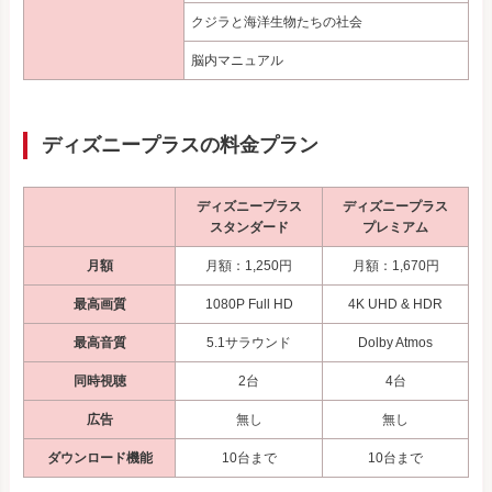
クジラと海洋生物たちの社会
脳内マニュアル
ディズニープラスの料金プラン
ディズニープラス
ディズニープラス
スタンダード
プレミアム
月額
月額：1,250円
月額：1,670円
最高画質
1080P Full HD
4K UHD & HDR
最高音質
5.1サラウンド
Dolby Atmos
同時視聴
2台
4台
広告
無し
無し
ダウンロード機能
10台まで
10台まで