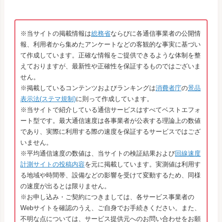
※当サイトの掲載情報は
総務省
ならびに各通信事業者の公開情
報、利用者から集めたアンケートなどの客観的な事実に基づい
て作成しています。正確な情報をご提供できるような体制を整
えておりますが、最新性や正確性を保証するものではございま
せん。
※掲載しているコンテンツおよびランキングは
消費者庁
の
景品
表示法(ステマ規制)
に則って作成しています。
※当サイトで紹介している通信サービスはすべてベストエフォ
ート型です。最大通信速度は各事業者が公表する理論上の数値
であり、実際に利用する際の速度を保証するサービスではござ
いません。
※平均通信速度の数値は、当サイトの検証結果および
回線速度
計測サイトの投稿内容
を元に掲載しています。実測値は利用す
る地域や時間帯、設備などの影響を受けて変動するため、同様
の速度が出るとは限りません。
※お申し込み・ご契約につきましては、各サービス事業者の
Webサイトを確認のうえ、ご自身でお手続きください。また、
不明な点については、サービス提供元へのお問い合わせをお願