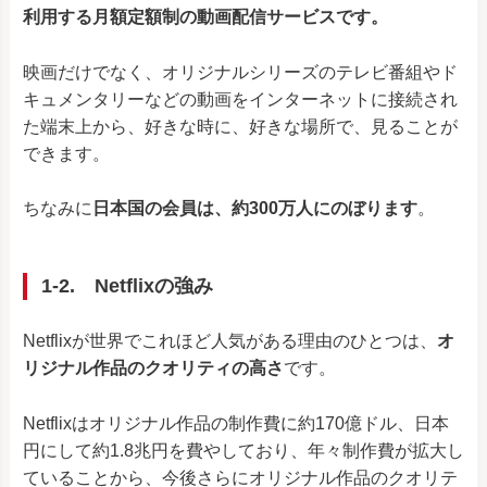
利用する月額定額制の動画配信サービスです。
映画だけでなく、
オリジナルシリーズのテレビ番組やド
キュメンタリーなどの動画をインターネットに接続され
た端末上から
、好きな時に、好きな場所で、見ることが
できます。
ちなみに
日本国の会員は、約300万人にのぼります
。
1-2.
Netflixの強み
Netflixが世界でこれほど人気がある理由のひとつは、
オ
リジナル作品のクオリティ
の高さ
です。
Netflixはオリジナル作品の制作費に
約170億ドル、日本
円にして約1.8兆円を
費やしており、年々制作費が拡大し
ていることから
、今後さらに
オリジナル作品のクオリテ