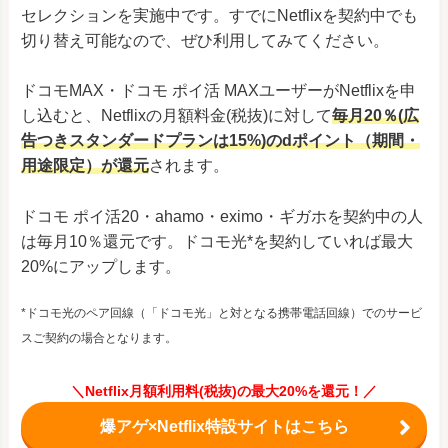
セレクションを実施中です。すでにNetflixを契約中でも
切り替え可能なので、ぜひ利用してみてください。
ドコモMAX・ドコモ ポイ活 MAXユーザーがNetflixを申
し込むと、Netflixの月額料金(税抜)に対して
毎月20％(広
告つきスタンダードプランは15%)のdポイント（期間・
用途限定）が還元
されます。
ドコモ ポイ活20・ahamo・eximo・ギガホを契約中の人
は毎月10％還元です。ドコモ光*を契約していれば最大
20%にアップします。
*ドコモ光のペア回線（「ドコモ光」と対となる携帯電話回線）でのサービ
スご契約の場合となります。
＼Netflix月額利用料(税抜)の最大20%を還元！／
爆アゲ×Netflix特設サイトはこちら