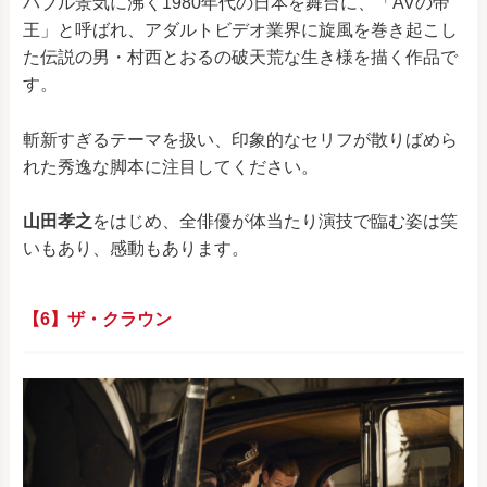
バブル景気に沸く1980年代の日本を舞台に、「AVの帝
王」と呼ばれ、アダルトビデオ業界に旋風を巻き起こし
た伝説の男・村西とおるの破天荒な生き様を描く作品で
す。
斬新すぎるテーマを扱い、印象的なセリフが散りばめら
れた秀逸な脚本に注目してください。
山田孝之
をはじめ、全俳優が体当たり演技で臨む姿は笑
いもあり、感動もあります。
【6】ザ・クラウン