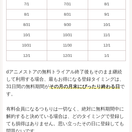
7/1
7/31
8/1
8/1
8/31
9/1
8/31
9/30
10/1
10/1
10/31
11/1
10/31
11/30
12/1
12/1
12/31
1/1
dアニメストアの無料トライアル終了後もそのまま継続
して利用する場合、最もお得になる登録タイミングは、
31日間の無料期間が
その月の月末にぴったり終わる日
で
す。
有料会員になるつもりは一切なく、絶対に無料期間中に
解約すると決めている場合は、どのタイミングで登録し
ても損得はありません。思い立ったその日に登録しても
問題ないです。