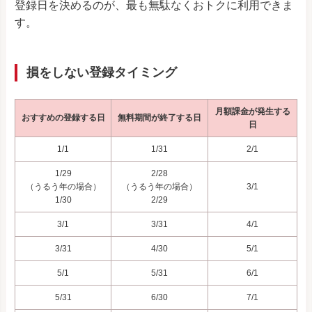
登録日を決めるのが、最も無駄なくおトクに利用できま
す。
損をしない登録タイミング
月額課金が発生する
おすすめの登録する日
無料期間が終了する日
日
1/1
1/31
2/1
1/29
2/28
（うるう年の場合）
（うるう年の場合）
3/1
1/30
2/29
3/1
3/31
4/1
3/31
4/30
5/1
5/1
5/31
6/1
5/31
6/30
7/1