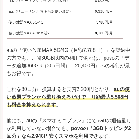
auバリューリンクプラン(使い放題)
8,008円
/月
auバリューリンク マネ活2(使い放題)
9,328円
/月
使い放題MAX 5G/4G
7,788円/月
使い放題MAX＋ マネ活2
9,108円/月
auの『使い放題MAX 5G/4G（月額7,788円）』を契約中
の方でも、月間30GB以内の利用であれば、povoの『デ
ータ追加360GB（365日間）：26,400円』への移行が最
もお得です。
これを30日分に換算すると実質2,200円となり、
auの使
い放題プランから乗り換えるだけで、月額最大5,588円
も料金を抑えられます
。
他にも、auの『スマホミニプラン』にて5GBの通信量し
か利用していない場合でも、
povoの「3GBトッピング2
回分」なら2,948円安くスマホを利用できます。