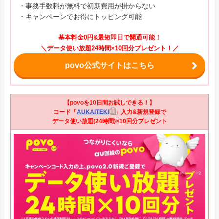
・事務手数料が無料で初期費用が掛からない
・キャンペーンでお得にトッピング可能
基本料金0円&最短即日で開通可能！
＼データ使い放題24時間×10回分プレゼント！／
povo公式サイトはこちら
【povoを10日間お試しできる！】
コード「
AUKAITEKI
」入力&新規登録で
データ使い放題(24時間)×10回分プレゼント