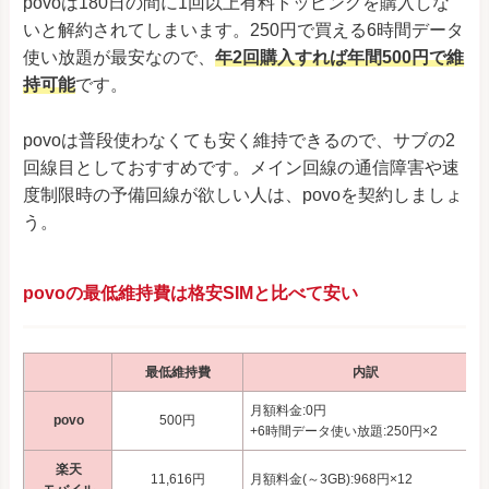
povoは180日の間に1回以上有料トッピングを購入しな
いと解約されてしまいます。250円で買える6時間データ
使い放題が最安なので、
年2回購入すれば年間500円で維
持可能
です。
povoは普段使わなくても安く維持できるので、サブの2
回線目としておすすめです。メイン回線の通信障害や速
度制限時の予備回線が欲しい人は、povoを契約しましょ
う。
povoの最低維持費は格安SIMと比べて安い
最低維持費
内訳
月額料金:0円
povo
500円
+6時間データ使い放題:250円×2
楽天
11,616円
月額料金(～3GB):968円×12