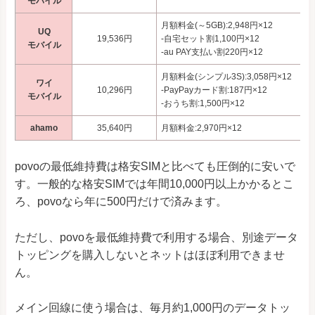
モバイル
月額料金(～5GB):2,948円×12
UQ
19,536円
-自宅セット割1,100円×12
モバイル
-au PAY支払い割220円×12
月額料金(シンプル3S):3,058円×12
ワイ
10,296円
-PayPayカード割:187円×12
モバイル
-おうち割:1,500円×12
ahamo
35,640円
月額料金:2,970円×12
povoの最低維持費は格安SIMと比べても圧倒的に安いで
す。一般的な格安SIMでは年間10,000円以上かかるとこ
ろ、povoなら年に500円だけで済みます。
ただし、povoを最低維持費で利用する場合、別途データ
トッピングを購入しないとネットはほぼ利用できませ
ん。
メイン回線に使う場合は、毎月約1,000円のデータトッ