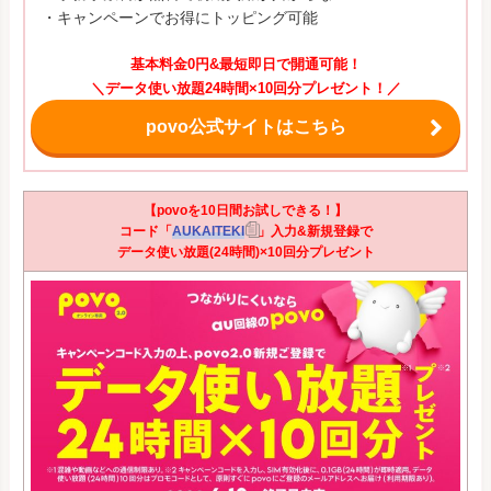
・キャンペーンでお得にトッピング可能
基本料金0円&最短即日で開通可能！
＼データ使い放題24時間×10回分プレゼント！／
povo公式サイトはこちら
【povoを10日間お試しできる！】
コード「
AUKAITEKI
」入力&新規登録で
データ使い放題(24時間)×10回分プレゼント