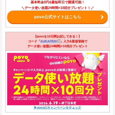
基本料金0円&最短即日で開通可能！
＼データ使い放題24時間×10回分プレゼント！／
povo公式サイトはこちら
【povoを10日間お試しできる！】
コード「
AUKAITEKI
」入力&新規登録で
データ使い放題(24時間)×10回分プレゼント
▶povoのキャンペーンをチェック