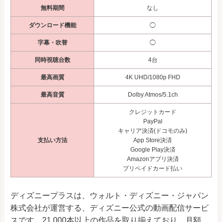
無料期間
なし
ダウンロード機能
◯
字幕・吹替
◯
同時視聴台数
4台
最高画質
4K UHD/1080p FHD
最高音質
Dolby Atmos/5.1ch
クレジットカード
PayPal
キャリア決済(ドコモのみ)
支払い方法
App Store決済
Google Play決済
Amazonアプリ決済
プリペイドカード払い
ディズニープラスは、ウォルト・ディズニー・ジャパン
株式会社が運営する、ディズニー公式の動画配信サービ
スです。21,000本以上の作品を取り揃えており、月額