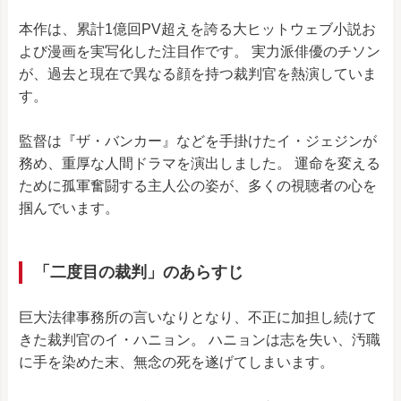
本作は、累計1億回PV超えを誇る大ヒットウェブ小説お
よび漫画を実写化した注目作です。 実力派俳優のチソン
が、過去と現在で異なる顔を持つ裁判官を熱演していま
す。
監督は『ザ・バンカー』などを手掛けたイ・ジェジンが
務め、重厚な人間ドラマを演出しました。 運命を変える
ために孤軍奮闘する主人公の姿が、多くの視聴者の心を
掴んでいます。
「二度目の裁判」のあらすじ
巨大法律事務所の言いなりとなり、不正に加担し続けて
きた裁判官のイ・ハニョン。 ハニョンは志を失い、汚職
に手を染めた末、無念の死を遂げてしまいます。