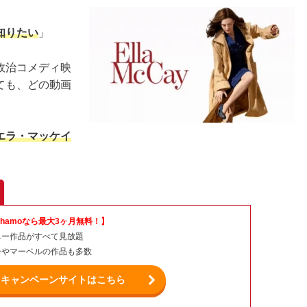
知りたい
」
政治コメディ映
ても、どの動画
エラ・マッケイ
ahamoなら最大3ヶ月無料！】
ニー作品がすべて見放題
ーやマーベルの作品も多数
キャンペーンサイトはこちら