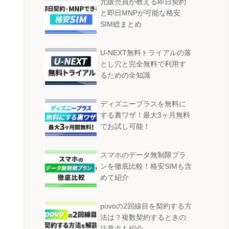
元販売員が教える即日契約
と即日MNPが可能な格安
SIM総まとめ
U-NEXT無料トライアルの落
とし穴と完全無料で利用す
るための全知識
ディズニープラスを無料に
する裏ワザ！最大3ヶ月無料
でお試し可能！
スマホのデータ無制限プラ
ンを徹底比較！格安SIMも含
めて紹介
povoの2回線目を契約する方
法は？複数契約するときの
注意点も紹介