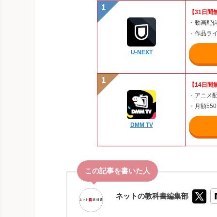
【31日間
・動画配信
・作品ライ
U-NEXT
【14日間
・アニメ
・月額55
DMM TV
ネットの教科書編集部