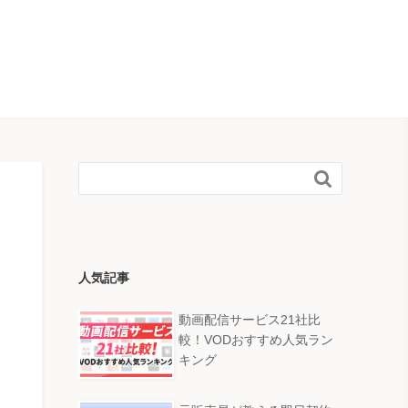

人気記事
動画配信サービス21社比
較！VODおすすめ人気ラン
キング