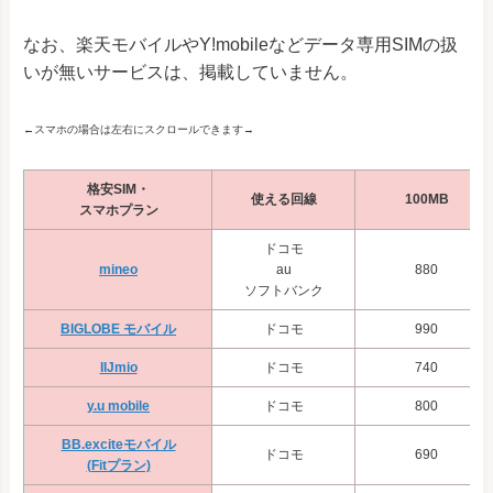
なお、楽天モバイルやY!mobileなどデータ専用SIMの扱
いが無いサービスは、掲載していません。
←スマホの場合は左右にスクロールできます→
格安SIM・
使える回線
100MB
スマホプラン
ドコモ
mineo
au
880
ソフトバンク
BIGLOBE モバイル
ドコモ
990
IIJmio
ドコモ
740
y.u mobile
ドコモ
800
BB.exciteモバイル
ドコモ
690
(Fitプラン)