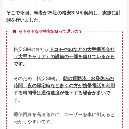
そこで今回、筆者が25社の格安SIMを契約し、実際に計
測を行いました。
そもそもなぜ格安SIMって遅いの？
格安SIMの各社が
ドコモやauなどの大手携帯会社
（大手キャリア）の設備の一部を借りているから
です。
そのため、格安SIMは、
朝の通勤時、お昼休みの
時間、夜の帰宅時など多くの方が携帯電話を利用
する時間帯は通信速度が低下する場合が多いで
す。
通信回線を高速道路に、ユーザーを車に例えると
わかりやすいです。