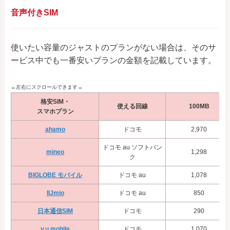
音声付きSIM
使いたい容量のジャストのプランがない場合は、そのサ
ービス中でも一番安いプランの金額を記載しています。
←左右にスクロールできます→
格安SIM・
使える回線
100MB
スマホプラン
ahamo
ドコモ
2,970
ドコモ au ソフトバン
mineo
1,298
ク
BIGLOBE モバイル
ドコモ au
1,078
IIJmio
ドコモ au
850
日本通信SIM
ドコモ
290
y.u mobile
ドコモ
1,070