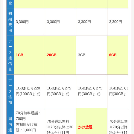
金
初
期
3,300円
3,300円
3,300円
3,300円
費
用
デ
ー
タ
1GB
20GB
3GB
6GB
通
信
量
デ
ー
1GBあたり220
1GBあたり275
1GBあたり275
1GBあたり275
タ
円(100GBまで)
円(30GBまで)
円(30GBまで)
円(30GBまで)
追
加
70分無料通話：
国
700円
70分通話無料
70分通話無料
内
無制限かけ放
※70分以降は30
かけ放題
※70分以降は3
通
題：1,600円
秒あたり11円
秒あたり11円