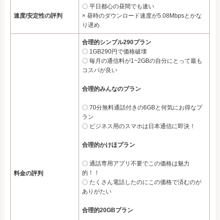
〇 平日都心の昼間でも速い
速度/安定性の評判
× 昼時のダウンロード速度が5.08Mbpsとかな
り遅め
合理的シンプル290プラン
〇 1GB290円で価格破壊
〇 毎月の通信料が1~2GBの自分にとって最も
コスパが良い
合理的みんなのプラン
〇 70分無料通話付きの6GBと何気にお得なプ
ラン
〇 ビジネス用のスマホは日本通信に即決！
合理的かけほプラン
〇 通話専用アプリ不要でこの価格は魅力
的！！
料金の評判
〇 たくさん電話したのにこの価格で済むのが
ありがたい
合理的20GBプラン