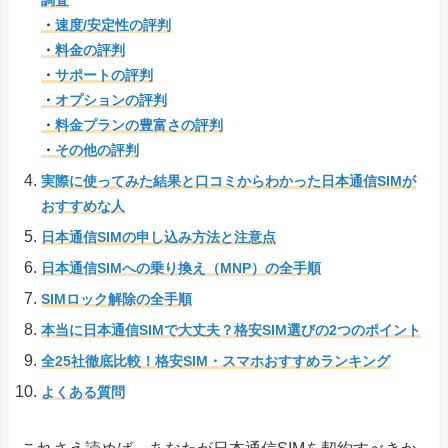
・
速度/安定性の評判
・
料金の評判
・
サポートの評判
・
オプションの評判
・
料金プランの豊富さの評判
・
その他の評判
実際に使ってみた結果と口コミからわかった日本通信SIMが
おすすめな人
日本通信SIMの申し込み方法と注意点
日本通信SIMへの乗り換え（MNP）の全手順
SIMロック解除の全手順
本当に日本通信SIMで大丈夫？格安SIM選びの2つのポイント
全25社徹底比較！格安SIM・スマホおすすめランキング
よくある質問