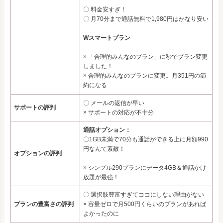
〇 料金安すぎ！
〇 月70分まで通話無料で1,980円はかなり安い
Wスマートプラン
× 「合理的みんなのプラン」に秒でプラン変更
しました！
× 合理的みんなのプランに変更。月351円の節
約になる
〇 メールの返信が早い
サポートの評判
× サポートの対応が不十分
通話オプション：
〇1GB未満で70分も通話ができる上に月額990
円なんて素敵！
オプションの評判
× シンプル290プランにデータ4GB＆通話かけ
放題が最強！
〇 選択肢豊富すぎてココにしない理由がない
プランの豊富さの評判
× 容量ゼロで月500円くらいのプランがあれば
よかったのに