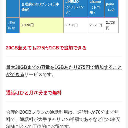
LINEMO
ahamo
合理的20GBプラン(日本
povo
(ソフトバン
（ドコ
通信)
（au)
ク）
モ）
月額
2,728
2,178円
2,728円
2,970円
料金
円
20GB超えても275円/1GBで追加できる
最大30GBまでの容量を1GBあたり275円で追加すること
ができる
サービスです。
通話はひと月70分まで無料
合理的20GBプランの通話利用は、通話料が70分まで無
料で、通話料が大手キャリアの半額であるなど他の格安
SIMに比べて圧倒的にお得です。