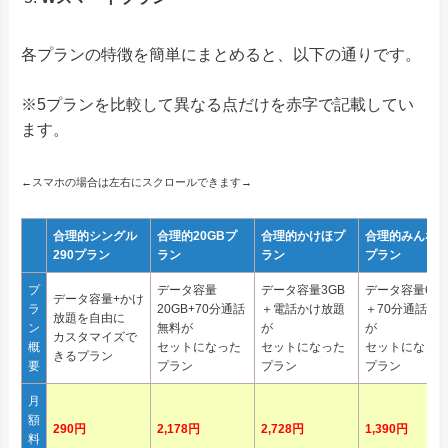
各プランの特徴を簡単にまとめると、以下の通りです。
※5プランを比較して異なる点だけを赤字で記載してい
ます。
←スマホの場合は左右にスクロールできます→
合理的シングル
合理的20GBプ
合理的かけほプ
合理的みんな
290プラン
ラン
ラン
プラン
プ
データ容量
データ容量3GB
データ容量6G
データ容量+かけ
ラ
20GB+70分通話
＋電話かけ放題
＋70分通話無
放題を自由に
ン
無料が
が
が
カスタマイズで
概
セットになった
セットになった
セットになっ
きるプラン
要
プラン
プラン
プラン
月
額
290円
2,178円
2,728円
1,390円
料