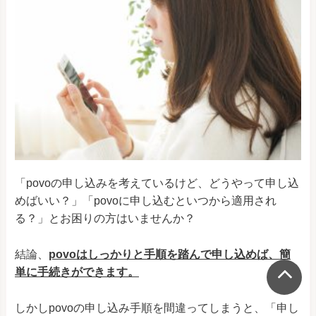
OPPO A77
SIMフリー
SIMフリー/楽天モバイ
OPPO A55s 5G
ル/SoftBank
SIMフリー/楽天モバイ
OPPO Reno5 A
ル/Y!mobile
SIMフリー/楽天モバイ
OPPO A73
ル
OPPO Reno A
SIMフリー
「povoの申し込みを考えているけど、どうやって申し込
OPPO Reno 10x Zoom
SIMフリー
めばいい？」「povoに申し込むといつから適用され
R17 Pro
SIMフリー
る？」とお困りの方はいませんか？
OPPO AX7
SIMフリー
結論、
povoはしっかりと手順を踏んで申し込めば、簡
OPPO FIND X
SIMフリー
単に手続きができます。
R15 Pro
SIMフリー
しかしpovoの申し込み手順を間違ってしまうと、「申し
R15 Neo
SIMフリー