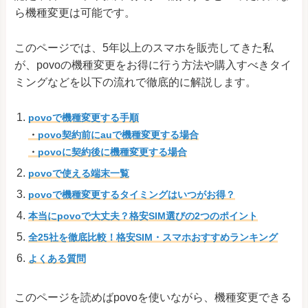
ら機種変更は可能です。
LG K50
SoftBank
Android One X5
Y!mobile
このページでは、5年以上のスマホを販売してきた私
OPPO Find N6
SIMフリー
が、povoの機種変更をお得に行う方法や購入すべきタイ
ミングなどを以下の流れで徹底的に解説します。
OPPO Find X9
au/SIMフリー
au/SIMフリー/楽天モバ
povoで機種変更する手順
OPPO A5 5G
イル/Y!mobile
・
povo契約前にauで機種変更する場合
au/UQ mobile/SIMフリ
・
povoに契約後に機種変更する場合
OPPO Reno7 A
ー/楽天モバイ
povoで使える端末一覧
ル/Y!mobile
povoで機種変更するタイミングはいつがお得？
OPPO Find X3 Pro
au/SIMフリー
本当にpovoで大丈夫？格安SIM選びの2つのポイント
OPPO A54 5G
au/UQ mobile
全25社を徹底比較！格安SIM・スマホおすすめランキング
OPPO Find X2 Pro
au
よくある質問
OPPO Reno 13A
UQ mobile
UQ mobile/SIMフリー/
このページを読めばpovoを使いながら、機種変更できる
OPPO Reno3 A