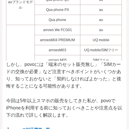
auブランドモデ
ル
Qua phone PX
au
Qua phone
au
arrows We FCG01
au
arrowsM04 PREMIUM
UQ mobile
arrowsM03
UQ mobile/SIMフリー
arrows M05
SIMフリー
しかし、povoには「端末のセット販売無し」「SIMカー
arrows BZ01
SIMフリー
ドの交換が必要」など注意すべきポイントがいくつかあ
り、知っておかないと「契約しなければよかった」と後
arrowsM04
SIMフリー
悔することになる可能性があります。
らくらくスマートフォン
docomo
F-52B
今回は5年以上スマホの販売をしてきた私が、povoで
arrows Be4 Plus F-41B
docomo
iPhoneを利用する前に知っておくべきことや注意点を以
下の流れで詳しく解説します。
arrows NX9 F-52A
docomo
FCNT
らくらくスマートフォン
docomo