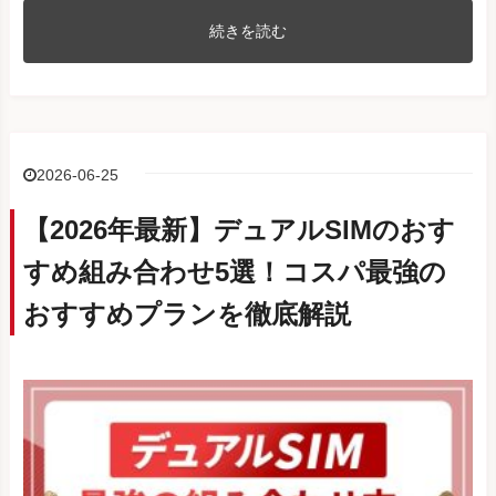
HUAWEI P30 lite Premium
au
続きを読む
HWV33
HUAWEI P20 lite HWV32
au
HUAWEI nova 2 HWV31
au
HUAWEI P30 lite
UQ mobile/Y!mobile
2026-06-25
HUAWEI nova
UQ mobile/SIMフリー
【2026年最新】デュアルSIMのおす
HUAWEI P10 lite
UQ mobile/SIMフリー
HUAWEI
すめ組み合わせ5選！コスパ最強の
HUAWEI nova lite 3
SIMフリー
HUAWEI P30 Pro HW-02L
docomo
おすすめプランを徹底解説
HUAWEI P20 Pro HW-01K
docomo
HUAWEI Mate 20 Pro
SoftBank
HUAWEI Mate 10 Pro
SoftBank
HUAWEI P20 lite
Y!mobile