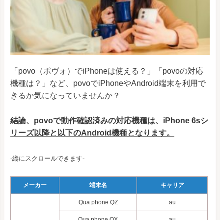
「povo（ポヴォ）でiPhoneは使える？」「povoの対応
機種は？」など、povoでiPhoneやAndroid端末を利用で
きるか気になっていませんか？
結論、povoで動作確認済みの対応機種は、iPhone 6sシ
リーズ以降と以下のAndroid機種となります。
-縦にスクロールできます-
メーカー
端末名
キャリア
Qua phone QZ
au
Qua phone QX
au