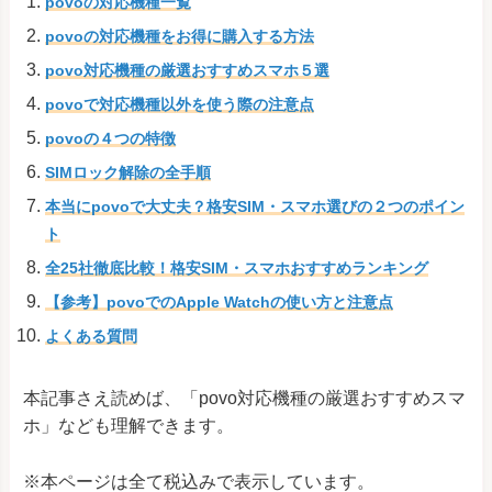
povoの対応機種一覧
F-42A
povoの対応機種をお得に購入する方法
arrows 5G F-51A
docomo
povo対応機種の厳選おすすめスマホ５選
arrows Be4 F-41A
docomo
povoで対応機種以外を使う際の注意点
arrows Be3 F-02L
docomo
povoの４つの特徴
らくらくスマートフォン
SIMロック解除の全手順
docomo
me F-01L
本当にpovoで大丈夫？格安SIM・スマホ選びの２つのポイン
arrows Be F-04K
docomo
ト
arrows RX
楽天モバイル
全25社徹底比較！格安SIM・スマホおすすめランキング
arrows We
SoftBank
【参考】povoでのApple Watchの使い方と注意点
よくある質問
au/SIMフリ
Google Pixel 10a
ー/docomo/SoftBank
本記事さえ読めば、「povo対応機種の厳選おすすめスマ
au/SIMフリ
Google Pixel 10 Pro XL
ー/docomo/SoftBank
ホ」なども理解できます。
au/SIMフリ
Google Pixel 10 Pro Fold
ー/docomo/SoftBank
※本ページは全て税込みで表示しています。