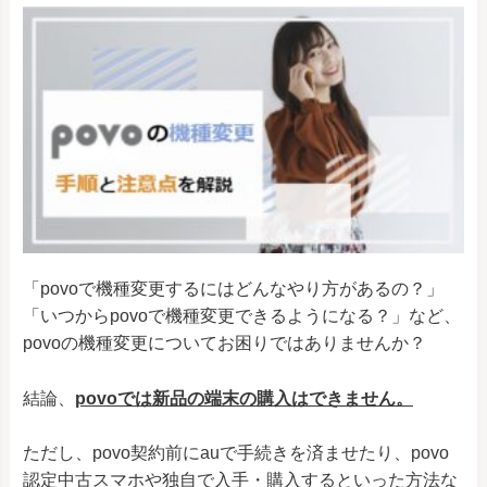
Android One S6
Y!mobile
かんたんスマホ
Y!mobile
LG it LGV36
au
isai V30+ LGV35
au
isai Beat LGV34
au
isai vivid LGV32
au
isai VL LGV31
au
LG VELVET L-52A
docomo
「povoで機種変更するにはどんなやり方があるの？」
「いつからpovoで機種変更できるようになる？」など、
LG
LG style3 L-41A
docomo
povoの機種変更についてお困りではありませんか？
LG V60 ThinQ 5G L-51A
docomo
結論、
povoでは新品の端末の購入はできません。
LG style2 L-01L
docomo
JOJO L-02K
docomo
ただし、povo契約前にauで手続きを済ませたり、povo
LG G8X ThinQ
SoftBank
認定中古スマホや独自で入手・購入するといった方法な