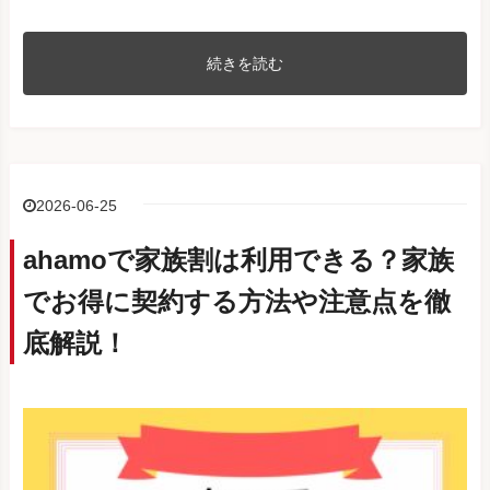
au/SIMフリ
Google Pixel 10 Pro
ー/docomo/SoftBank
続きを読む
au/SIMフリ
Google Pixel 10
ー/docomo/SoftBank
au/SIMフリ
Google Pixel 9a
ー/docomo/SoftBank
au/SIMフリ
2026-06-25
Google Pixel 9 Pro XL
ー/docomo/SoftBank
ahamoで家族割は利用できる？家族
au/SIMフリ
Google Pixel 9 Pro
ー/docomo/SoftBank
でお得に契約する方法や注意点を徹
au/SIMフリ
Google Pixel 9
底解説！
ー/docomo/SoftBank
au/SIMフリ
Google Pixel 9 Pro Fold
ー/docomo/SoftBank
au/SIMフリ
Google Pixel 8a
ー/docomo/SoftBank