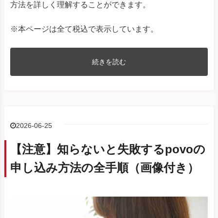
楽天モバイル/Y!mobile
方法を詳しく理解することができます。
OPPO A5 2020
UQ mobile/SIMフリー
※本ページは全て税込で表示しています。
R17 Neo
UQ mobile/SIMフリー
OPPO A5x
SIMフリー
続きを読む
OPPO Reno14 5G
SIMフリー
SIMフリー/楽天モバイ
OPPO Reno13 A
ル/Y!mobile
OPPO A3 5G
SIMフリー/Y!mobile
2026-06-25
OPPO Find X8
SIMフリー
OPPO
OPPO Reno11 A
SIMフリー/Y!mobile
【注意】知らないと失敗するpovoの
SIMフリー/楽天モバイ
申し込み方法の全手順（画像付き）
OPPO A79 5G
ル/Y!mobile
OPPO Reno10 Pro 5G
SIMフリー/SoftBank
SIMフリー/楽天モバイ
OPPO Reno9 A
ル/Y!mobile