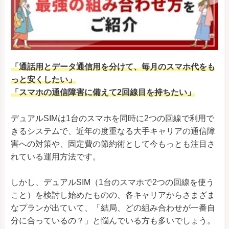
TORQUE G06 KYG03
au
TORQUE 5G KYG01
au
GRATINA KYV48
au
BASIO4
au/UQ mobile
「通話用とデータ通信用を分けて、毎月のスマホ代をも
TORQUE G04
au
っと安くしたい」
URBANO V04
au
「スマホの通信障害に備えて2回線目を持ちたい」
BASIO3
au
デュアルSIMは1台のスマホを同時に2つの回線で利用で
TORQUE G03
au
きるシステムで、近年の度重なる大手キャリアの通信障
害への対策や、固定費の節約術として今もっとも注目さ
rafre KYV40
au
れている運用方法です。
miraie f
au
URBANO V03
au
しかし、デュアルSIM（1台のスマホで2つの回線を使う
こと）を検討し始めたものの、各キャリアからさまざま
DIGNO rafre KYV36
au
なプランが出ていて、「結局、どの組み合わせが一番自
TORQUE G02
au
分に合っているの？」と悩んでいる方も多いでしょう。