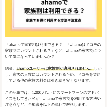
au/SIMフリ
Google Pixel 8 Pro
ー/docomo/SoftBank
au/SIMフリ
Google Pixel 8
Google
ー/docomo/SoftBank
au/SIMフリ
Google Pixel Fold
ー/docomo/SoftBank
au/SIMフリ
Google Pixel 7a
「ahamoで家族割は利用できる？」「ahamoはドコモの
ー/docomo/SoftBank
家族割にカウントされる？」など、ahamoの家族割につ
Google Pixel 7 Pro
au/SIMフリー/SoftBank
いて気になっていませんか？
Google Pixel 7
au/SIMフリー/SoftBank
結論、
ahamoユーザーは家族割が適用されません。
しか
Google Pixel 6a
au/SIMフリー/SoftBank
し、家族の人数にはカウントされるため、ドコモを契約
Google Pixel 6
au/SIMフリー/SoftBank
している他の家族の料金は引き続き安くなります。
Google Pixel 5
au
この記事では、1,000人以上にスマートフォンのアドバ
Google Pixel 6 Pro
SIMフリー/SoftBank
イスをしてきた私が、ahamoで家族割を利用する方法や
Google Pixel 5a（5G）
SIMフリー/SoftBank
注意点など、全知識を以下の流れで解説します。