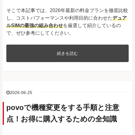
URBANO V02
au
京セラ
そこで本記事では、2026年最新の料金プランを徹底比較
GRATINA KYF37
au
し、コストパフォーマンスや利用目的に合わせた
デュア
おてがるスマホ01
UQ mobile
ルSIMの最強の組み合わせ
を厳選して紹介しているの
で、ぜひ参考にしてください。
DIGNO V
UQ mobile
DIGNO W
UQ mobile
続きを読む
あんしんスマホ KY-51B
docomo
DIGNO BX
SoftBank
DIGNO J
SoftBank
Android One S10
Y!mobile
2026-06-25
Android One S9
Y!mobile
povoで機種変更をする手順と注意
かんたんスマホ2＋
Y!mobile
点！お得に購入するための全知識
Android One S8
Y!mobile
かんたんスマホ2
Y!mobile