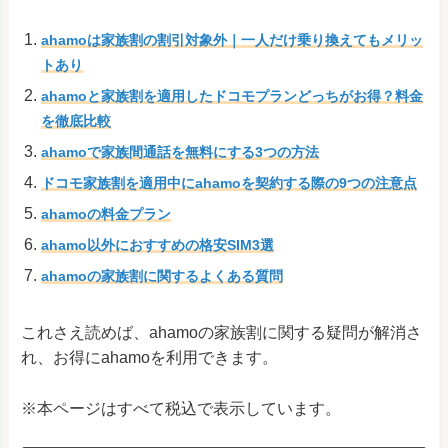
Google Pixel 4a（5G）
SIMフリー
ahamoは家族割の割引対象外｜一人だけ乗り換えてもメリッ
Google Pixel 4a
SIMフリー
トあり
Google Pixel 4
SIMフリー
ahamoと家族割を適用したドコモプランどっちがお得？料金
を徹底比較
Google Pixel 4 XL
SIMフリー
ahamoで家族間通話を無料にする3つの方法
SIMフリ
Google Pixel 3a
ー/docomo/SoftBank
ドコモ家族割を適用中にahamoを契約する際の9つの注意点
Google Pixel 3a XL
SIMフリー
ahamoの料金プラン
ahamo以外におすすめの格安SIM3選
Google Pixel 3
SIMフリー
ahamoの家族割に関するよくある質問
Google Pixel 3 XL
SIMフリー
HTC U11 HTV33
au
これさえ読めば、ahamoの家族割に関する疑問が解消さ
HTC 10 HTV32
au
れ、お得にahamoを利用できます。
HTC
HTC J butterfly HTV31
au
※本ページはすべて税込で表示しています。
Desire 22 pro
SIMフリー