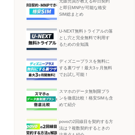
元販売員が教える即日契約
と即日MNPが可能な格安
SIM総まとめ
U-NEXT無料トライアルの落
とし穴と完全無料で利用す
るための全知識
ディズニープラスを無料に
する裏ワザ！最大3ヶ月無料
でお試し可能！
スマホのデータ無制限プラ
ンを徹底比較！格安SIMも含
めて紹介
povoの2回線目を契約する方
法は？複数契約するときの
注意点も紹介