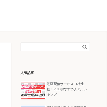

人気記事
動画配信サービス21社比
較！VODおすすめ人気ラン
キング