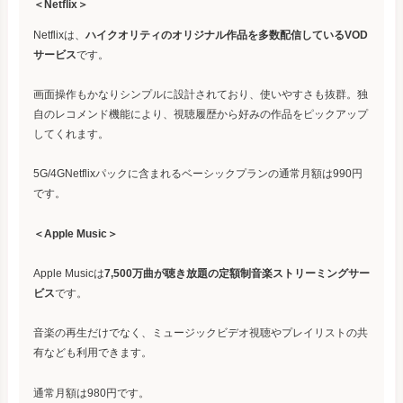
＜Netflix＞
Netflixは、
ハイクオリティのオリジナル作品を多数配信しているVOD
サービス
です。
画面操作もかなりシンプルに設計されており、使いやすさも抜群。独
自のレコメンド機能により、視聴履歴から好みの作品をピックアップ
してくれます。
5G/4GNetflixパックに含まれるベーシックプランの通常月額は990円
です。
＜‎Apple Music＞
‎Apple Musicは
7,500万曲が聴き放題の定額制音楽ストリーミングサー
ビス
です。
音楽の再生だけでなく、ミュージックビデオ視聴やプレイリストの共
有なども利用できます。
通常月額は980円です。