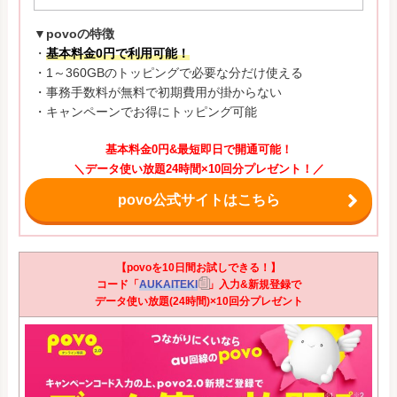
▼povoの特徴
・
基本料金0円で利用可能！
・1～360GBのトッピングで必要な分だけ使える
・事務手数料が無料で初期費用が掛からない
・キャンペーンでお得にトッピング可能
基本料金0円&最短即日で開通可能！
＼データ使い放題24時間×10回分プレゼント！／
povo公式サイトはこちら
【povoを10日間お試しできる！】
コード「
AUKAITEKI
」入力&新規登録で
データ使い放題(24時間)×10回分プレゼント