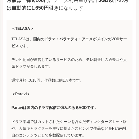
月額は一律9,108円
。データ利用量が合計
3GB以下の月
は自動的に1,650円引き
になります。
＜TELASA＞
TELASAは、
国内のドラマ・バラエティ・アニメがメインのVODサー
ビス
です。
テレビ朝日が運営しているサービスのため、テレ朝番組の過去回や人
気ドラマが楽しめます。
通常月額は618円。作品数は約1万本です。
＜Paravi＞
Paraviは国内のドラマ配信に強みのあるVODです。
ドラマ本編ではカットされたシーンを含んだディレクターズカット版
や、人気キャラクターを主役に据えたスピンオフ作品などをParavi独
自のコンテンツとして多数配信しています。