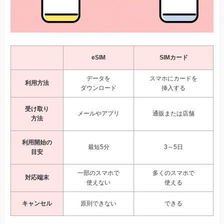
eSIM
SIMカード
データを
スマホにカードを
利用方法
ダウンロード
挿入する
受け取り
メールやアプリ
通販または店舗
方法
利用開始の
最短5分
3～5日
目安
一部のスマホで
多くのスマホで
対応端末
使えない
使える
キャンセル
原則できない
できる