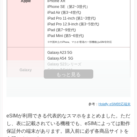
Apple
iPhone XR
iPhone SE（第2~3世代）
iPad Air (第3~4世代)
iPad Pro 11‑inch (第1~3世代)
iPad Pro 12.9‑inch (第3~5世代)
iPad (第7~9世代)
iPad Mini (第5~6世代)
※中国本土のiPhone、マカオ/香港の一部機種はeSIM非対応
Galaxy A23 5G
Galaxy A54 5G
Galaxy S23シリーズ
Galaxy
Galaxy Z Fold4
もっと見る
Galaxy Z Fold5
Galaxy Z Flip4
Galaxy Z Flip5
Xperia 10 III Lite
Xperia 1 IV
参考：
Holafly eSIM対応端末
Xperia 1 V
eSIMが利用できる代表的なスマホをまとめました。ただ
Xperia Ace III
Xperia
Xperia 5 IV
し、表に記載されている機種でも、eSIMによっては動作
Xperia 5 V
保証外の端末があります。購入前に必ず各商品サイトを
Xperia 10 IV Xperia 10 V