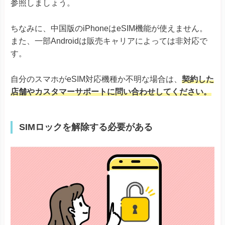
参照しましょう。
Xperia 10 V Fun Edition SO-52D
AQUOS R8シリーズ
ちなみに、中国版のiPhoneはeSIM機能が使えません。
AQUOS R7
また、一部Androidは販売キャリアによっては非対応で
AQUOS sense8
AQUOS sense7シリーズ
す。
AQUOS sense6
※ドコモ版除く
AQUOS
AQUOS sense6s
自分のスマホがeSIM対応機種か不明な場合は、
契約した
AQUOS sense4 lite
AQUOS wishシリーズ
店舗やカスタマーサポートに問い合わせしてください。
AQUOS zero6
Simple Sumaho6
Rakuten Mini
SIMロックを解除する必要がある
Rakuten Big-S
Rakuten
Rakuten Big
Rakuten Hand
Rakuten Hand 5G
Google Pixel 4, 4a & 4 XL
Google Pixel 5
Google Pixel 6シリーズ
Google Pixel
Google Pixel 7シリーズ
Google Pixel Fold