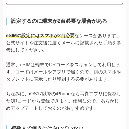
A55s 5G A73
A79 5G
※ワイモバイル版除く
Reno 5 A
※ワイモバイル版除く
設定するのに端末が2台必要な場合がある
TORQUE® G06
かんたんスマホ３
かんたんスマホ２＋
eSIMの設定にはスマホが2台必要
なケースがあります。
かんたんスマホ２
公式サイトや注文後に届くメールに記載された手順を参
キッズタイ
考にしてください。
Android One S10
Android One S9
京セラ
DIGNO® SANGA
通常、eSIMは端末でQRコードをスキャンして利用しま
DIGNO® SX3
す。コードはメールやアプリで届くので、別のスマホや
DIGNO® WX
DIGNO® BX2
タブレットに表示したり印刷する必要があります。
DuraForce EX
DuraForce EX KC-S703
ちなみに、iOS17以降のiPhoneなら写真アプリに保存し
DuraForce EX KY-51D
たQRコードから登録できます。便利なので、あらかじ
Libero Flip
めアップデートしておくのがおすすめです。
Libero 5G IV
そのほか
Libero 5G III
Libero 5G II
あんしんファミリースマホ
複数人で使うには向いていない