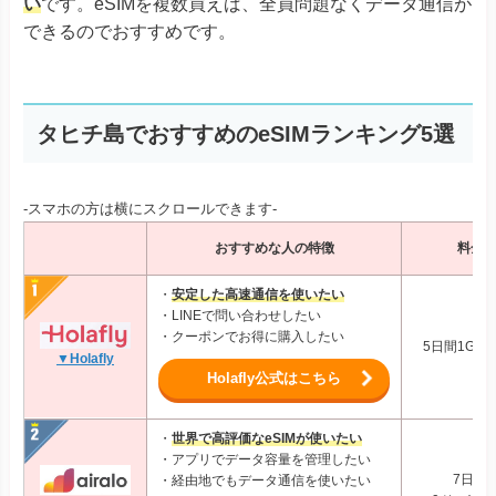
い
です。eSIMを複数買えば、全員問題なくデータ通信が
できるのでおすすめです。
タヒチ島でおすすめのeSIMランキング5選
-スマホの方は横にスクロールできます-
おすすめな人の特徴
料金
・
安定した高速通信を使いたい
・LINEで問い合わせしたい
・クーポンでお得に購入したい
5日間1GB：
▼Holafly
Holafly公式はこちら
・
世界で高評価な
eSIMが使いたい
・アプリでデータ容量を管理したい
7日間1
・経由地でもデータ通信を使いたい