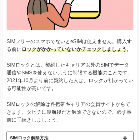
Google Pixel 8シリーズ
Xiaomi 12T Pro
Xiaomi 13Tシリーズ
Xiaomi
Redmi Note 11 Pro 5G
Redmi Note 10T
Redmi 12 5G
SIMフリーのスマホでないとeSIMは使えません。購入す
る前に
ロックがかかっていないかチェックしましょう
。
Razr 5G
※ソフトバンク版除く
Razr 40
Razr 40 ultra
SIMロックとは、契約したキャリア以外のSIMでデータ
Motorola
Edge 40
通信やSMSを使えないように制限する機能のことです。
G52J 5Gシリーズ
G53J 5G
2021年10月より前に契約した人は、ロックが掛かってい
G53S 5G
る可能性が高いです。
Huawei P40
Huawei
Huawei P40 Pro
SIMロックの解除は各携帯キャリアの会員サイトからで
Huawei Mate 40 Pro
きます。タヒチに渡航後だと解除できないので、必ず事
Find X3 Pro
前に手続きしましょう。
Reno7 A
Reno9 A
OPPO
Reno10 Pro 5G
SIMロック解除方法