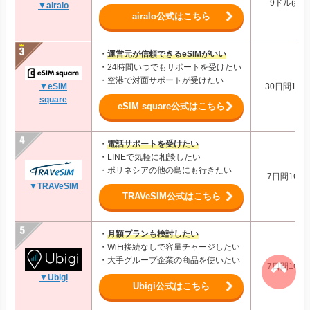
9ドル(約1,
▼airalo
airalo公式はこちら
・
運営元が信頼できるeSIMがいい
・24時間いつでもサポートを受けたい
・空港で対面サポートが受けたい
30日間1GB:
▼eSIM
square
eSIM square公式はこちら
・
電話サポートを受けたい
・LINEで気軽に相談したい
・ポリネシアの他の島にも行きたい
7日間1GB:
▼TRAVeSIM
TRAVeSIM公式はこちら
・
月額プランも検討したい
・WiFi接続なしで容量チャージしたい
・大手グループ企業の商品を使いたい
7日間1GB:
▼Ubigi
Ubigi公式はこちら