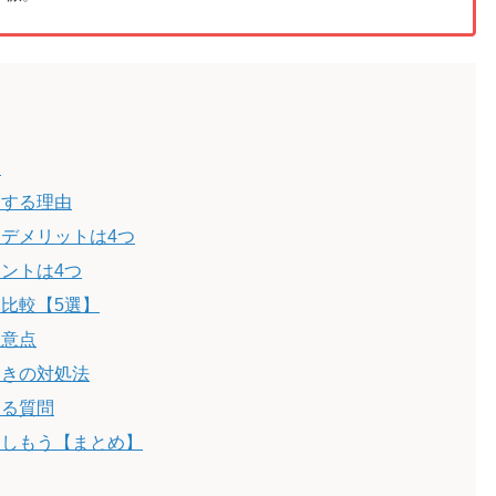
は
めする理由
るデメリットは4つ
イントは4つ
M比較【5選】
注意点
ときの対処法
ある質問
楽しもう【まとめ】