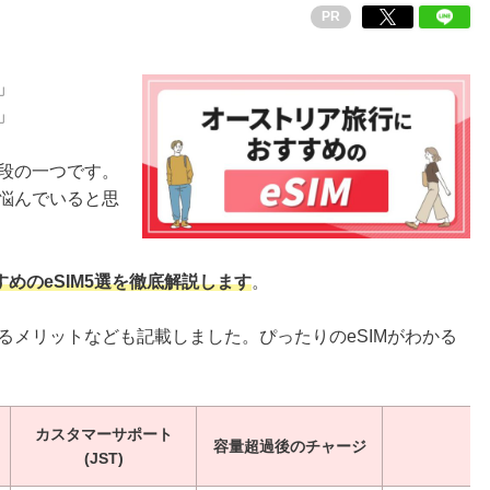
PR
」
」
手段の一つです。
ず悩んでいると思
めのeSIM5選を徹底解説します
。
するメリットなども記載しました。ぴったりのeSIMがわかる
カスタマーサポート
容量超過後のチャージ
(JST)