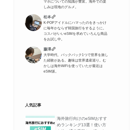
マホについての知識が豊富。海外での楽
しみは現地のグルメ。
松本
K-POPアイドルにハマったのをきっかけ
に毎年かならず韓国旅行をするように。
コスパがいいeSIMを求めていろんな商品
をお試し中。
藤澤
大学時代、バックパック1つで世界を旅し
た経験がある。趣味は世界遺産巡り。む
かしは海外WiFiを使っていたが最近は
eSIM派。
人気記事
特徴
公式サイト
海外旅行向けのeSIMおすす
めランキング13選！使い方