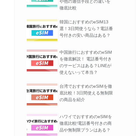
や他の通信手段との違いを
徹底比較
00万人以上が利用
由なら全品5%OFF
公式サイトはこちら
韓国におすすめのeSIM13
本語サポート
選！3日間使うなら？電話番
号付きの安い商品はある？
ム企業が運営
の国と地域に対応
公式サイトはこちら
中国旅行におすすめのeSIM
量管理ができる
を徹底解説！ 電話番号付き
のサービスはある？LINEが
ルな料金設定
使えないって本当？
国で使える
公式サイトはこちら
決済で購入可能
台湾でおすすめのeSIMを徹
底比較！3日間使える無制限
の商品を紹介
ハワイでおすすめのeSIMを
徹底比較!電話番号付きの商
品や無制限プランはある？