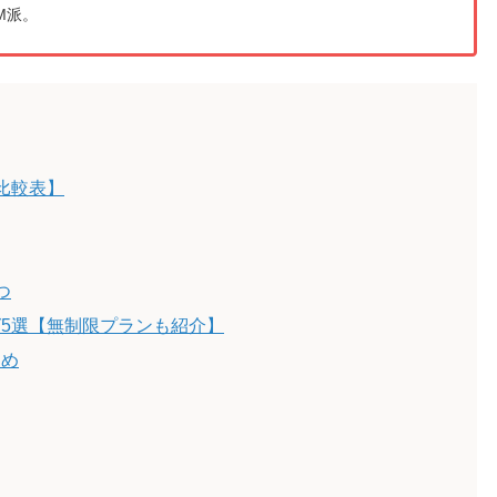
M派。
【比較表】
つ
グ5選【無制限プランも紹介】
すめ