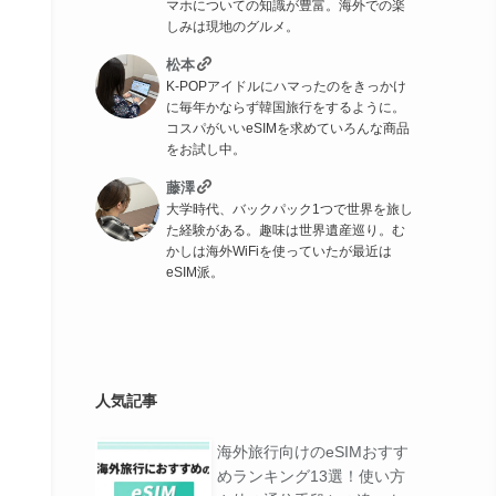
マホについての知識が豊富。海外での楽
しみは現地のグルメ。
松本
K-POPアイドルにハマったのをきっかけ
に毎年かならず韓国旅行をするように。
コスパがいいeSIMを求めていろんな商品
をお試し中。
藤澤
大学時代、バックパック1つで世界を旅し
た経験がある。趣味は世界遺産巡り。む
かしは海外WiFiを使っていたが最近は
eSIM派。
人気記事
海外旅行向けのeSIMおすす
めランキング13選！使い方
特徴
公式サイト