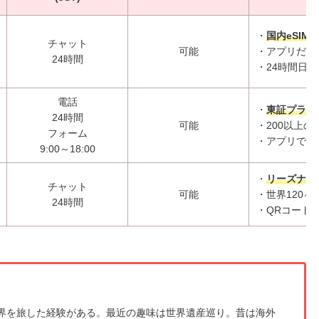
・
国内eSIMア
チャット
可能
・アプリだけ
24時間
・24時間日
電話
・
東証プライ
24時間
可能
・200以上
フォーム
・アプリで容
9:00～18:00
・
リーズナブ
チャット
可能
・世界120ヶ
24時間
・QRコード
界を旅した経験がある。最近の趣味は世界遺産巡り。昔は海外