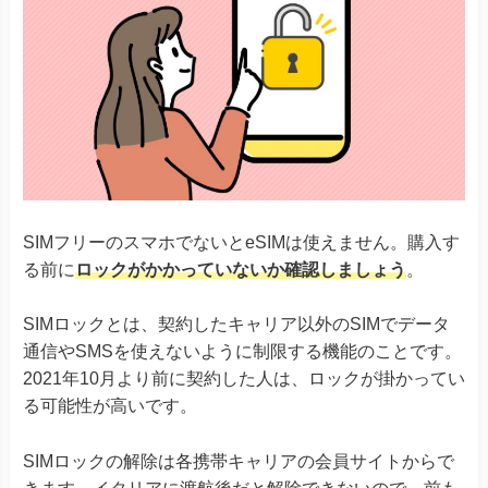
Google Pixel 5
Google Pixel 6シリーズ
Google Pixel
Google Pixel 7シリーズ
Google Pixel Fold
Google Pixel 8シリーズ
Xiaomi 12T Pro
Xiaomi 13Tシリーズ
Xiaomi
Redmi Note 11 Pro 5G
Redmi Note 10T
Redmi 12 5G
SIMフリーのスマホでないとeSIMは使えません。購入す
Razr 5G
※ソフトバンク版除く
る前に
ロックがかかっていないか確認しましょう
。
Razr 40
Razr 40 ultra
Motorola
Edge 40
SIMロックとは、契約したキャリア以外のSIMでデータ
G52J 5Gシリーズ
通信やSMSを使えないように制限する機能のことです。
G53J 5G
G53S 5G
2021年10月より前に契約した人は、ロックが掛かってい
る可能性が高いです。
Huawei P40
Huawei
Huawei P40 Pro
Huawei Mate 40 Pro
SIMロックの解除は各携帯キャリアの会員サイトからで