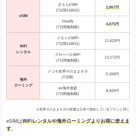
きもちeSIM
2,067円
(7日間1GB/日)
eSIM
Holafly
4,075円
(7日間無制限)
イモトのWiFi
11,620円
(7日間1GB/日)
WiFi
レンタル
グローバルWiFi
13,272円
(7日間無制限)
ドコモ世界そのままギガ
5,280円
(7日間)
海外
ローミング
au海外放題
8,400円
(7日間無制限)
※世界そのままギガの容量は日本で契約しているプランと同じ
eSIMは
WiFiレンタルや海外ローミングよりお得に使えま
す
。