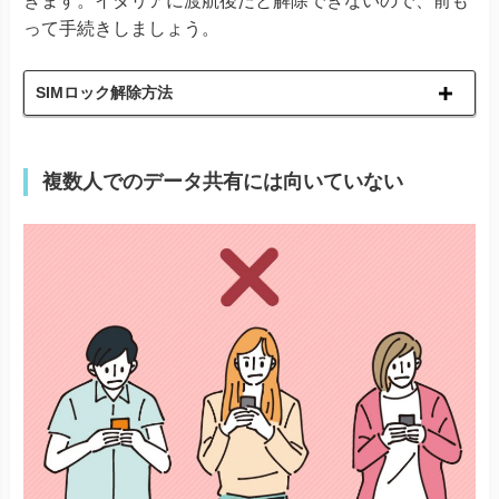
きます。イタリアに渡航後だと解除できないので、前も
Find X3 Pro
Reno7 A
って手続きしましょう。
Reno9 A
OPPO
Reno10 Pro 5G
A55s 5G A73
SIMロック解除方法
A79 5G
※ワイモバイル版除く
Reno 5 A
※ワイモバイル版除く
TORQUE® G06
複数人でのデータ共有には向いていない
かんたんスマホ３
かんたんスマホ２＋
かんたんスマホ２
キッズタイ
Android One S10
Android One S9
京セラ
DIGNO® SANGA
DIGNO® SX3
DIGNO® WX
DIGNO® BX2
DuraForce EX
DuraForce EX KC-S703
DuraForce EX KY-51D
Libero Flip