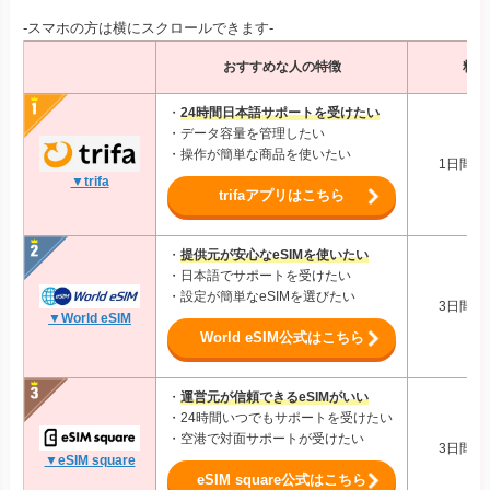
-スマホの方は横にスクロールできます-
おすすめな人の特徴
料金
・
24時間日本語サポートを受けたい
・データ容量を管理したい
・操作が簡単な商品を使いたい
1日間1G
▼trifa
trifaアプリはこちら
・
提供元が安心なeSIMを使いたい
・日本語でサポートを受けたい
・設定が簡単なeSIMを選びたい
3日間1G
▼World eSIM
World eSIM公式はこちら
・
運営元が信頼できるeSIMがいい
・24時間いつでもサポートを受けたい
・空港で対面サポートが受けたい
3日間1G
▼eSIM square
eSIM square公式はこちら