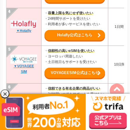
・
容量上限を気にせず使いたい
・24時間サポートを受けたい
・利用者が多いサービスを使いたい
1日間無制
▼Holafly
Holafly公式はこちら
・
信頼性の高いeSIMを使いたい
・ヨーロッパ周遊したい
・土日祝日もサポートを受けたい
10日間5G
▼VOYAGEE
SIM
VOYAGEESIM公式はこちら
・
信頼できる有名企業の商品がいい
・24時間いつでもサポートを受けたい
・たくさんのプランから選びたい
▼地球の歩き方
7日間1G
eSIM
地球の歩き方eSIM公式