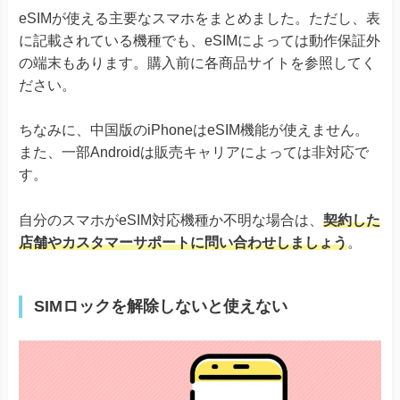
Xperia Ace III
Xperia
eSIMが使える主要なスマホをまとめました。ただし、表
Xperia 5 IV
Xperia 5 V
に記載されている機種でも、eSIMによっては動作保証外
Xperia 10 IV Xperia 10 V
の端末もあります。購入前に各商品サイトを参照してく
Xperia 10 V Fun Edition SO-52D
ださい。
AQUOS R8シリーズ
AQUOS R7
ちなみに、中国版のiPhoneはeSIM機能が使えません。
AQUOS sense8
また、一部Androidは販売キャリアによっては非対応で
AQUOS sense7シリーズ
AQUOS sense6
※ドコモ版除く
す。
AQUOS
AQUOS sense6s
AQUOS sense4 lite
自分のスマホがeSIM対応機種か不明な場合は、
契約した
AQUOS wishシリーズ
AQUOS zero6
店舗やカスタマーサポートに問い合わせしましょう
。
Simple Sumaho6
Rakuten Mini
Rakuten Big-S
SIMロックを解除しないと使えない
Rakuten
Rakuten Big
Rakuten Hand
Rakuten Hand 5G
Google Pixel 4, 4a & 4 XL