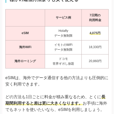
7日間の
サービス例
利用料金
Holafly
eSIM
4,075円
データ無制限
イモトのWiFi
海外WiFi
18,330円
データ無制限
ドコモ
海外ローミング
20,860円
世界ギガし放題
eSIMは、海外でデータ通信する他の方法よりも圧倒的に
安く利用できます。
どの方法も1日ごとに料金が積み重なるため、とくに
長
期間利用すると差は更に大きくなります。
お手頃に海外
でもネットを使いたいなら、eSIMを利用しましょう。