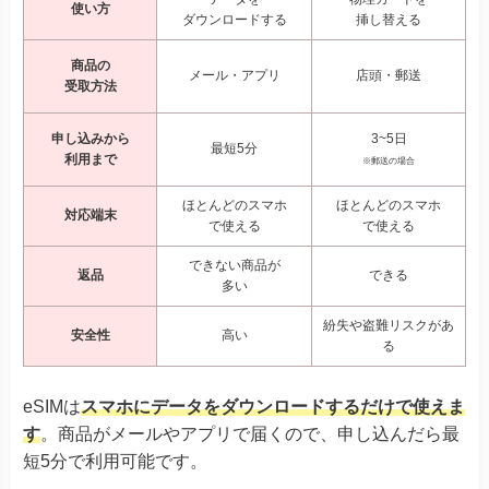
使い方
ダウンロードする
挿し替える
商品の
メール・アプリ
店頭・郵送
受取方法
申し込みから
3~5日
最短5分
利用まで
※郵送の場合
ほとんどのスマホ
ほとんどのスマホ
対応端末
で使える
で使える
できない商品が
返品
できる
多い
紛失や盗難リスクがあ
安全性
高い
る
eSIMは
スマホにデータをダウンロードするだけで使えま
す
。商品がメールやアプリで届くので、申し込んだら最
短5分で利用可能です。