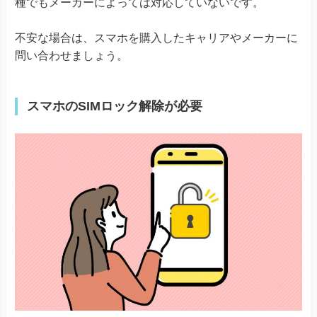
種でもメーカーによっては対応していないです。
AQUOS R7
AQUOS wish/wish2/wish3
AQUOS wish4/4 lite
不安な場合は、スマホを購入したキャリアやメーカーに
AQUOS sense7
問い合わせましょう。
AQUOS sense8
AQUOS
AQUOS zero6
AQUOS sense6※ドコモ版は除く
AQUOS sense6s
スマホのSIMロック解除が必要
AQUOS sense4 lite
AQUOS sense
Simple Sumaho 6
Simple Sumaho 7
Rakuten Mini
Rakuten Big-S
Rakuten
Rakuten Big
Rakuten Hand
Rakuten Hand 5G
Pixel 9
Pixel 9 Pro XL
Pixel 9 Pro
Pixel 9 Pro Fold
Pixel 8