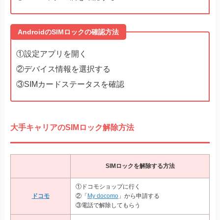
Razr 5G
※ソフトバンク版除く
Razr 40
AndroidのSIMロックの確認方法
Razr 40 ultra
Motorola
Edge 40
G52J 5Gシリーズ
①設定アプリを開く
G53J 5G
②デバイス情報を選択する
G53S 5G
③SIMカードステータスを確認
Huawei P40
Huawei
Huawei P40 Pro
Huawei Mate 40 Pro
Find X3 Pro
大手キャリアのSIMロック解除方法
Reno7 A
Reno9 A
OPPO
Reno10 Pro 5G
A55s 5G A73
SIMロックを解除する方法
A79 5G
※ワイモバイル版除く
Reno 5 A
※ワイモバイル版除く
①ドコモショップに行く
ドコモ
②「
My docomo
」から申請する
TORQUE® G06
③電話で解除してもらう
かんたんスマホ３
かんたんスマホ２＋