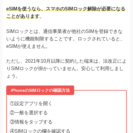
Pixel 8 Pro
Pixel 8a
eSIMを使うなら、スマホのSIMロック解除が必要になる
Pixel Fold
ことがあります
。
Google Pixel
Pixel 7 Pixel 7 Pro
Pixel 7a
Pixel 6
SIMロックとは、通信事業者が他社のSIMを登録できな
Pixel 6a
いように機能制限することです。ロックされていると、
Pixel 6 Pro
eSIMが使えません。
Pixel 5
Pixel 4
Pixel 4a
ただし、2021年10月以降に契約した端末は、法改正によ
Pixel 4 XL
りSIMロックが掛かっていません。安心して利用しまし
Xperia 1 IV
ょう。
Xperia 1 V
Xperia 1 VI
iPhoneのSIMロックの確認方法
Xperia 1 VI SO-51E
Xperia 5 IV
Xiaomi
Xperia 5 V Xperia 10 VI
①設定アプリを開く
Xperia 10 V
②一般を選択する
Xperia 10 V
Xperia 10 IV
③情報をタップする
Xperia Ace III
④SIMロックの欄を確認する
Xperia 10 III Lite