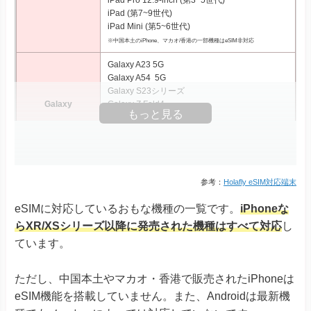
iPad Pro 12.9‑inch (第3~5世代)
iPad (第7~9世代)
iPad Mini (第5~6世代)
※中国本土のiPhone、マカオ/香港の一部機種はeSIM非対応
Galaxy A23 5G
Galaxy A54 5G
Galaxy S23シリーズ
Galaxy
Galaxy Z Fold4
もっと見る
Galaxy Z Fold5
Galaxy Z Flip4
Galaxy Z Flip5
Xperia 10 III Lite
Xperia 1 IV
参考：
Holafly eSIM対応端末
Xperia 1 V
eSIMに対応しているおもな機種の一覧です。
iPhoneな
Xperia Ace III
Xperia
Xperia 5 IV
らXR/XSシリーズ以降に発売された機種はすべて対応
し
Xperia 5 V
ています。
Xperia 10 IV Xperia 10 V
Xperia 10 V Fun Edition SO-52D
ただし、中国本土やマカオ・香港で販売されたiPhoneは
AQUOS R9
eSIM機能を搭載していません。また、Androidは最新機
AQUOS R8シリーズ