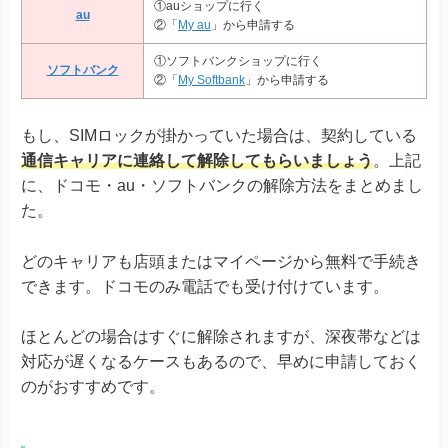
①auショップに行く
かんたんスマホ２
au
②「
My au
」から申請する
キッズケータイ
Android One S10
①ソフトバンクショップに行く
Android One S9
ソフトバンク
京セラ
②「
My Softbank
」から申請する
DIGNO® SANGA
DIGNO® SX3
DIGNO® WX
もし、SIMロックが掛かっていた場合は、契約している
DIGNO® BX2
通信キャリアに連絡して解除してもらいましょう
。上記
DuraForce EX
DuraForce EX KC-S703
に、ドコモ・au・ソフトバンクの解除方法をまとめまし
DuraForce EX KY-51D
た。
Libero Flip
Libero 5G IV
どのキャリアも店頭またはマイページから無料で手続き
その他
Libero 5G III
できます。ドコモのみ電話でも受け付けています。
Libero 5G II
あんしんファミリースマホ
ほとんどの場合はすぐに解除されますが、深夜帯などは
対応が遅くなるケースもあるので、早めに申請しておく
のがおすすめです。