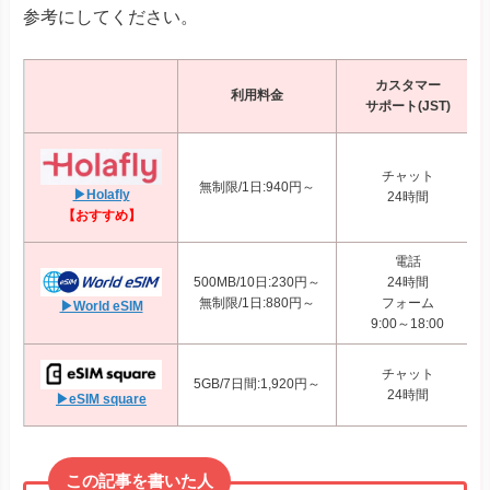
参考にしてください。
カスタマー
利用料金
サポート(JST)
チャット
無制限/1日:940円～
▶Holafly
24時間
【おすすめ】
電話
500MB/10日:230円～
24時間
無制限/1日:880円～
フォーム
▶World eSIM
9:00～18:00
チャット
5GB/7日間:1,920円～
24時間
▶eSIM square