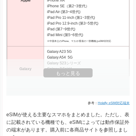
Apple
iPhone XR
iPhone SE（第2~3世代）
iPad Air (第3~4世代)
iPad Pro 11‑inch (第1~3世代)
iPad Pro 12.9‑inch (第3~5世代)
iPad (第7~9世代)
iPad Mini (第5~6世代)
※中国本土のiPhone、マカオ/香港の一部機種はeSIM非対応
Galaxy A23 5G
Galaxy A54 5G
Galaxy S23シリーズ
Galaxy
Galaxy Z Fold4
もっと見る
Galaxy Z Fold5
Galaxy Z Flip4
Galaxy Z Flip5
Xperia 10 III Lite
Xperia 1 IV
参考：
Holafly eSIM対応端末
Xperia 1 V
eSIMが使える主要なスマホをまとめました。ただし、表
Xperia Ace III
Xperia
Xperia 5 IV
に記載されている機種でも、eSIMによっては動作保証外
Xperia 5 V
の端末があります。購入前に各商品サイトを参照しまし
Xperia 10 IV Xperia 10 V