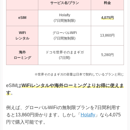
サービス名/プラン
料金
Holafly
eSIM
4,075円
(7日間無制限)
WiFi
グローバルWiFi
13,860円
レンタル
(7日間無制限)
海外
ドコモ世界そのままギガ
5,280円
ローミング
(7日間)
※世界そのままギガの容量は日本で契約しているプランと同じ
eSIMは
WiFiレンタルや海外ローミングよりお得に使えま
す
。
例えば、グローバルWiFiの無制限プランを7日間利用す
ると13,860円掛かります。しかし「
Holafly
」なら4,075
円で購入可能です。