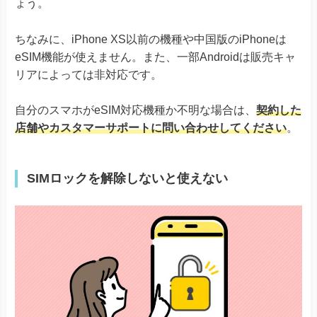
ょう。
Xperia 10 V Fun Edition SO-52D
AQUOS R8シリーズ
ちなみに、iPhone XS以前の機種や中国版のiPhoneは
AQUOS R7
eSIM機能が使えません。また、一部Androidは販売キャ
AQUOS sense8
AQUOS sense7シリーズ
リアによっては非対応です。
AQUOS sense6
※ドコモ版除く
AQUOS
AQUOS sense6s
自分のスマホがeSIM対応機種か不明な場合は、
契約した
AQUOS sense4 lite
AQUOS wishシリーズ
店舗やカスタマーサポートに問い合わせしてください
。
AQUOS zero6
Simple Sumaho6
Rakuten Mini
SIMロックを解除しないと使えない
Rakuten Big-S
Rakuten
Rakuten Big
Rakuten Hand
Rakuten Hand 5G
Google Pixel 4, 4a & 4 XL
Google Pixel 5
Google Pixel 6シリーズ
Google Pixel
Google Pixel 7シリーズ
Google Pixel Fold