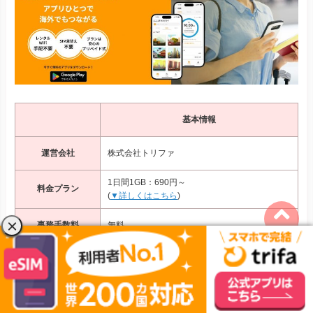
基本情報
運営会社
株式会社トリファ
1日間1GB：690円～
料金プラン
(
▼詳しくはこちら
)
事務手数料
無料
データ容量
停止する(チャージ可)
超過後
電話番号の
なし