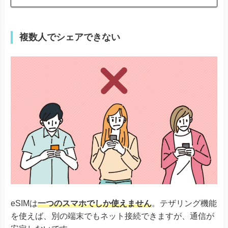
A55s 5G A73
A79 5G
※ワイモバイル版除く
Reno 5 A
※ワイモバイル版除く
複数人でシェアできない
TORQUE® G06
かんたんスマホ３
かんたんスマホ２＋
かんたんスマホ２
キッズタイ
Android One S10
Android One S9
京セラ
DIGNO® SANGA
DIGNO® SX3
DIGNO® WX
DIGNO® BX2
DuraForce EX
DuraForce EX KC-S703
DuraForce EX KY-51D
Libero Flip
Libero 5G IV
eSIMは
一つのスマホでしか使えません
。テザリング機能
そのほか
Libero 5G III
Libero 5G II
を使えば、別の端末でもネット接続できますが、通信が
あんしんファミリースマホ