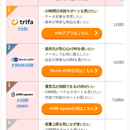
・
24時間日本語サポートを受けたい
・データ容量を管理したい
・操作が簡単な商品を使いたい
1日間1GB
▼trifa
trifaアプリはこちら
・
提供元が安心なeSIMを使いたい
・クーポンでお得に購入したい
・設定が簡単なeSIMを選びたい
3日間1GB
▼World eSIM
World eSIM公式はこちら
・
運営元が信頼できるeSIMがいい
・24時間いつでもサポートを受けたい
・空港で対面サポートが受けたい
7日間5GB:
▼eSIM
square
eSIM square公式はこちら
・
容量上限を気にせず使いたい
・24時間サポートを受けたい