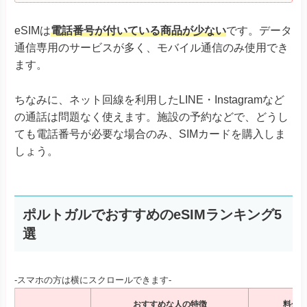
eSIMは
電話番号が付いている商品が少ない
です。データ
通信専用のサービスが多く、モバイル通信のみ使用でき
ます。
ちなみに、ネット回線を利用したLINE・Instagramなど
の通話は問題なく使えます。施設の予約などで、どうし
ても電話番号が必要な場合のみ、SIMカードを購入しま
しょう。
ポルトガルでおすすめのeSIMランキング5
選
-スマホの方は横にスクロールできます-
おすすめな人の特徴
料金