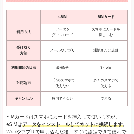
eSIM
SIMカード
データを
スマホにカードを
利用方法
ダウンロード
挿しこむ
受け取り
メールやアプリ
通販または店舗
方法
利用開始の目安
最短5分
3～5日
一部のスマホで
多くのスマホで
対応端末
使えない
使える
キャンセル
原則できない
できる
SIMカードはスマホにカードを挿入して使いますが、
eSIMは
データをインストールしてネットに接続します
。
Webやアプリで申し込んだ後、すぐに設定できて便利で