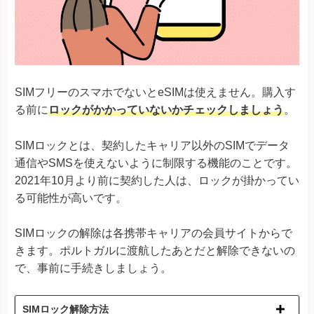
Google Pixel 8シリーズ
Xiaomi 12T Pro
Xiaomi 13Tシリーズ
Xiaomi
Redmi Note 11 Pro 5G
Redmi Note 10T
Redmi 12 5G
SIMフリーのスマホでないとeSIMは使えません。購入す
る前に
ロックがかかっていないかチェックしましょう
。
Razr 5G
※ソフトバンク版除く
Razr 40
Razr 40 ultra
SIMロックとは、契約したキャリア以外のSIMでデータ
Motorola
Edge 40
通信やSMSを使えないように制限する機能のことです。
G52J 5Gシリーズ
G53J 5G
2021年10月より前に契約した人は、ロックが掛かってい
G53S 5G
る可能性が高いです。
Huawei P40
Huawei
Huawei P40 Pro
SIMロックの解除は各携帯キャリアの会員サイトからで
Huawei Mate 40 Pro
きます。ポルトガルに渡航したあとだと解除できないの
Find X3 Pro
で、事前に手続きしましょう。
Reno7 A
Reno9 A
OPPO
Reno10 Pro 5G
SIMロック解除方法