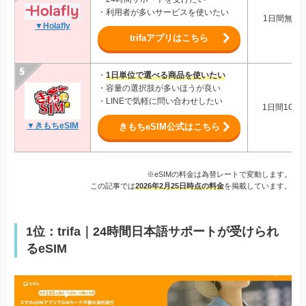
・利用者が多いサービスを使いたい
1日間無制限
▼Holafly
trifaアプリはこちら
・
1日単位で選べる商品を使いたい
・容量の選択肢が多いほうが良い
・LINEで気軽に問い合わせしたい
1日間1GB/
▼きもちeSIM
きもちeSIM公式はこちら
※eSIMの料金は為替レートで変動します。
この記事では
2026年2月25日時点の料金
を掲載しています。
1位：trifa｜24時間日本語サポートが受けられ
るeSIM