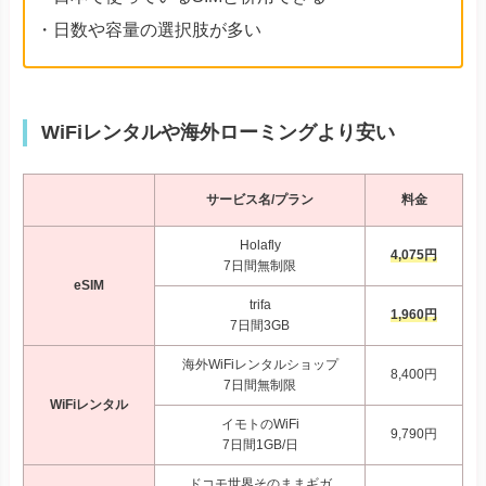
・日数や容量の選択肢が多い
WiFiレンタルや海外ローミングより安い
サービス名/プラン
料金
Holafly
4,075円
7日間無制限
eSIM
trifa
1,960円
7日間3GB
海外WiFiレンタルショップ
8,400円
7日間無制限
WiFiレンタル
イモトのWiFi
9,790円
7日間1GB/日
ドコモ世界そのままギガ