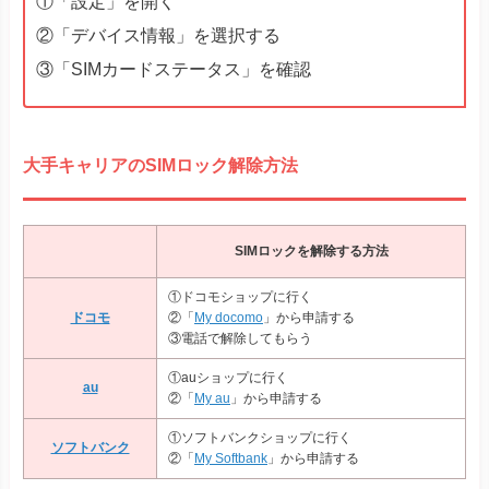
①「設定」を開く
DIGNO® SANGA
DIGNO® SX3
②「デバイス情報」を選択する
DIGNO® WX
DIGNO® BX2
③「SIMカードステータス」を確認
DuraForce EX
DuraForce EX KC-S703
DuraForce EX KY-51D
大手キャリアのSIMロック解除方法
Libero Flip
Libero 5G IV
そのほか
Libero 5G III
Libero 5G II
SIMロックを解除する方法
あんしんファミリースマホ
①ドコモショップに行く
ドコモ
②「
My docomo
」から申請する
③電話で解除してもらう
①auショップに行く
au
②「
My au
」から申請する
①ソフトバンクショップに行く
ソフトバンク
②「
My Softbank
」から申請する