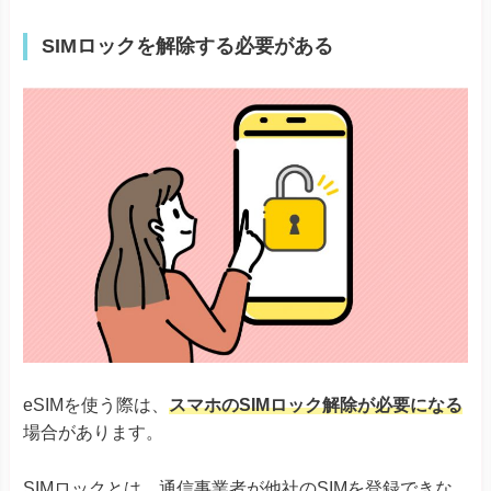
Simple Sumaho6
Rakuten Mini
SIMロックを解除する必要がある
Rakuten Big-S
Rakuten
Rakuten Big
Rakuten Hand
Rakuten Hand 5G
Google Pixel 4, 4a & 4 XL
Google Pixel 5
Google Pixel 6シリーズ
Google Pixel
Google Pixel 7シリーズ
Google Pixel Fold
Google Pixel 8シリーズ
Xiaomi 12T Pro
Xiaomi 13Tシリーズ
Xiaomi
Redmi Note 11 Pro 5G
Redmi Note 10T
Redmi 12 5G
eSIMを使う際は、
スマホのSIMロック解除が必要になる
場合があります。
Razr 5G
※ソフトバンク版除く
Razr 40
Razr 40 ultra
SIMロックとは、通信事業者が他社のSIMを登録できな