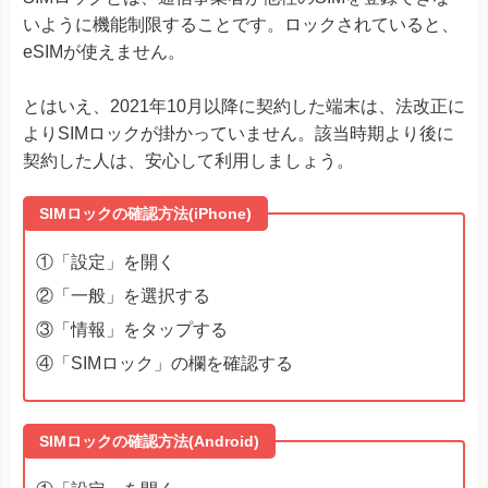
Motorola
Edge 40
いように機能制限することです。ロックされていると、
G52J 5Gシリーズ
G53J 5G
eSIMが使えません。
G53S 5G
Huawei P40
とはいえ、2021年10月以降に契約した端末は、法改正に
Huawei
Huawei P40 Pro
よりSIMロックが掛かっていません。該当時期より後に
Huawei Mate 40 Pro
契約した人は、安心して利用しましょう。
Find X3 Pro
Reno7 A
SIMロックの確認方法(iPhone)
Reno9 A
OPPO
Reno10 Pro 5G
①「設定」を開く
A55s 5G A73
A79 5G
※ワイモバイル版除く
②「一般」を選択する
Reno 5 A
※ワイモバイル版除く
③「情報」をタップする
TORQUE® G06
④「SIMロック」の欄を確認する
かんたんスマホ３
かんたんスマホ２＋
かんたんスマホ２
キッズタイ
SIMロックの確認方法(Android)
Android One S10
Android One S9
京セラ