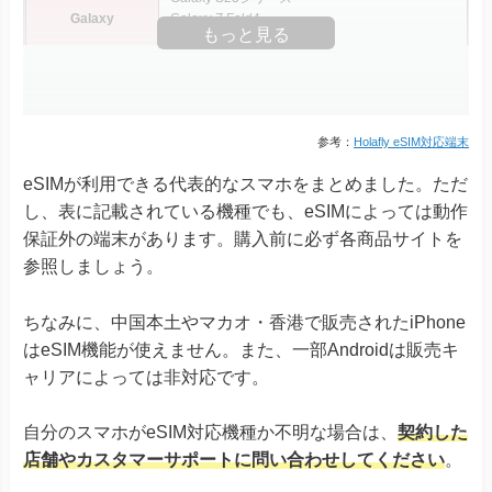
Galaxy
Galaxy Z Fold4
もっと見る
Galaxy Z Fold5
Galaxy Z Flip4
Galaxy Z Flip5
Xperia 10 III Lite
Xperia 1 IV
参考：
Holafly eSIM対応端末
Xperia 1 V
eSIMが利用できる代表的なスマホをまとめました。ただ
Xperia Ace III
Xperia
Xperia 5 IV
し、表に記載されている機種でも、eSIMによっては動作
Xperia 5 V
保証外の端末があります。購入前に必ず各商品サイトを
Xperia 10 IV Xperia 10 V
参照しましょう。
Xperia 10 V Fun Edition SO-52D
AQUOS R8シリーズ
ちなみに、
中国本土やマカオ・香港で販売されたiPhone
AQUOS R7
はeSIM機能が使えません。また、一部Androidは販売キ
AQUOS sense8
AQUOS sense7シリーズ
ャリアによっては非対応です。
AQUOS sense6
※ドコモ版除く
AQUOS
AQUOS sense6s
自分のスマホがeSIM対応機種か不明な場合は、
契約した
AQUOS sense4 lite
AQUOS wishシリーズ
店舗やカスタマーサポートに問い合わせしてください
。
AQUOS zero6