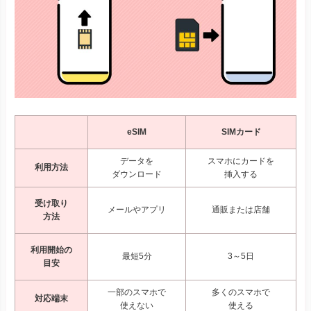
eSIM
SIMカード
データを
スマホにカードを
利用方法
ダウンロード
挿入する
受け取り
メールやアプリ
通販または店舗
方法
利用開始の
最短5分
3～5日
目安
一部のスマホで
多くのスマホで
対応端末
使えない
使える