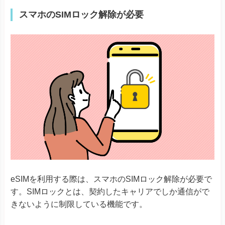
Xiaomi 13Tシリーズ
Xiaomi
Redmi Note 11 Pro 5G
Redmi Note 10T
eSIMを利用する際は、スマホのSIMロック解除が必要で
Redmi 12 5G
す。SIMロックとは、契約したキャリアでしか通信がで
きないように制限している機能です。
Razr 5G
※ソフトバンク版除く
Razr 40
Razr 40 ultra
特に
2021年10月以前に端末を購入した人は、SIMロック
Motorola
Edge 40
されている可能性があります
。以下の方法を参考に、
G52J 5Gシリーズ
G53J 5G
SIMロックがかかっているか確認しておきましょう。
G53S 5G
SIMロックの確認方法(iPhone)
Huawei P40
Huawei
Huawei P40 Pro
Huawei Mate 40 Pro
①「設定」を開く
②「一般」を選択する
Find X3 Pro
Reno7 A
③「情報」をタップする
Reno9 A
OPPO
Reno10 Pro 5G
④「SIMロック」の欄を確認する
A55s 5G A73
A79 5G
※ワイモバイル版除く
Reno 5 A
※ワイモバイル版除く