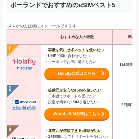
・設定が簡単なeSIMを選びたい
3日間1GB
▼World eSIM
World eSIM公式はこちら
・
運営元が信頼できるeSIMがいい
・24時間いつでもサポートを受けたい
・空港で対面サポートが受けたい
7日間5GB:
▼eSIM
square
eSIM square公式はこちら
・
24時間日本語サポートを受けたい
・操作が簡単なeSIMを使いたい
・eSIMを初めて使う
1日間1GB
▼trifa
trifaアプリはこちら
・
料金プランはシンプルなほうが良い
・土日祝日もサポートを利用したい
・日本企業の商品を使いたい
10日間5GB:
▼VOYAGEE
SIM
VOYAGEESIM公式はこちら