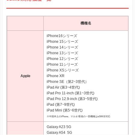
iPad Pro 12.9‑inch (第3~5世代)
iPad (第7~9世代)
iPad Mini (第5~6世代)
※中国本土のiPhone、マカオ/香港の一部機種はeSIM非対応
Galaxy A23 5G
Galaxy A54 5G
Galaxy S23シリーズ
Galaxy
Galaxy Z Fold4
もっと見る
Galaxy Z Fold5
Galaxy Z Flip4
Galaxy Z Flip5
Xperia 10 III Lite
Xperia 1 IV
参考：
Holafly eSIM対応端末
Xperia 1 V
eSIMが利用できる代表的な機種をまとめました。
Xperia Ace III
Xperia
Xperia 5 IV
iPhoneの場合、XR/XSシリーズ以降に発売された機種
Xperia 5 V
はすべて対応しています
。
Xperia 10 IV Xperia 10 V
Xperia 10 V Fun Edition SO-52D
ただし、販売された国によっては利用できない端末があ
AQUOS R8シリーズ
ります。例えば、中国本土で販売されたiPhoneやドコモ