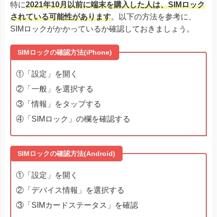
SIMロックの確認方法(Android)
TORQUE® G06
かんたんスマホ３
①「設定」を開く
かんたんスマホ２＋
かんたんスマホ２
②「デバイス情報」を選択する
キッズタイ
③「SIMカードステータス」を確認
Android One S10
Android One S9
京セラ
DIGNO® SANGA
DIGNO® SX3
DIGNO® WX
大手キャリアのSIMロック解除方法
DIGNO® BX2
DuraForce EX
DuraForce EX KC-S703
DuraForce EX KY-51D
SIMロックを解除する方法
Libero Flip
①ドコモショップに行く
Libero 5G IV
ドコモ
②「
My docomo
」から申請する
そのほか
Libero 5G III
③電話で解除してもらう
Libero 5G II
あんしんファミリースマホ
①auショップに行く
au
②「
My au
」から申請する