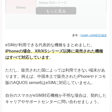
AQUOS R7
版のAQUOS sense6はeSIMに対応していません。
AQUOS sense8
AQUOS sense7シリーズ
AQUOS sense6
※ドコモ版除く
AQUOS
自分のスマホがeSIM対応機種か不明な場合は、契約した
AQUOS sense6s
キャリアやサポートセンターに問い合わせましょう。
AQUOS sense4 lite
AQUOS wishシリーズ
AQUOS zero6
Simple Sumaho6
スマホのSIMロック解除が必要
Rakuten Mini
Rakuten Big-S
Rakuten
Rakuten Big
Rakuten Hand
Rakuten Hand 5G
Google Pixel 4, 4a & 4 XL
Google Pixel 5
Google Pixel 6シリーズ
Google Pixel
Google Pixel 7シリーズ
Google Pixel Fold
Google Pixel 8シリーズ
Xiaomi 12T Pro