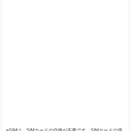
eSIMは、SIMカードの交換が不要です。SIMカードの場
合、挿し替えたカードをなくすリスクがあります。
一方、eSIMはスマホにデータをインストールするだけで
利用可能です。
入れ替えの手間がなく、カードを紛失す
る心配もありません
。