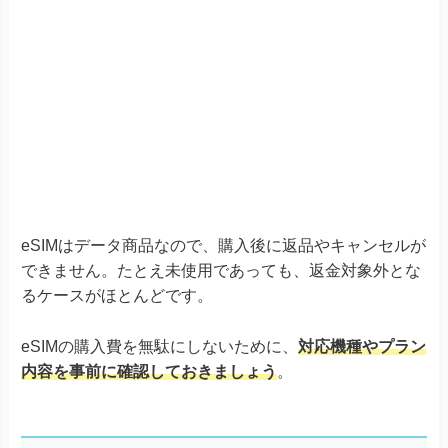
eSIMの購入費を無駄にしないために、
対応機種やプラン
内容を事前に確認しておきましょう
。
ポーランドでおすすめのeSIMベスト5
-スマホの方は横にスクロールできます-
おすすめな人の特徴
料金
・
容量を気にせずネットを使いたい
・LINEで問い合わせしたい
・クーポンでお得に購入したい
1日間無制限
▼Holafly
Holafly公式はこちら
・
提供元が安心なeSIMを使いたい
・日本語でサポートを受けたい