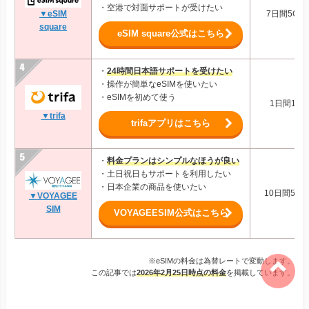
※eSIMの料金は為替レートで変動します。
この記事では
2026年2月25日時点の料金
を掲載しています。
1位：Holafly｜当サイトで5%OFFクーポンを
配布中！容量無制限のeSIM