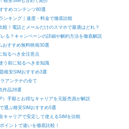
格安SIMも含めて紹介
いおすすめコンテンツ80選
すめランキング｜速度・料金で徹底比較
底比較！電話とメールだけのスマホで最適はどれ？
とバレる？キャンペーンの詳細や解約方法を徹底解説
ムおすすめ無料映画30選
前に知るべき全注意点
Mを使う前に知るべき全知識
題格安SIMおすすめ3選
ラボラアンテナの全て
気作品28選
MNP）手順とお得なキャリアを元販売員が解説
で選ぶ格安SIMおすすめ5選
？全キャリアで安定して使えるSIMを比較
7つのポイントで違いを徹底比較！