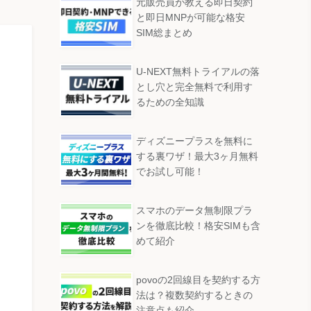
元販売員が教える即日契約
と即日MNPが可能な格安
SIM総まとめ
U-NEXT無料トライアルの落
とし穴と完全無料で利用す
るための全知識
ディズニープラスを無料に
する裏ワザ！最大3ヶ月無料
でお試し可能！
スマホのデータ無制限プラ
ンを徹底比較！格安SIMも含
めて紹介
povoの2回線目を契約する方
法は？複数契約するときの
注意点も紹介