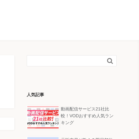

人気記事
動画配信サービス21社比
較！VODおすすめ人気ラン
キング