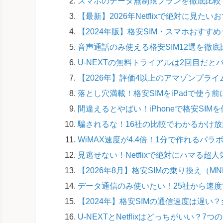
スマホのデータ無制限プランを徹底比較！
【最新】2026年Netflixで絶対に見た
【2024年版】格安SIM・スマホおす
音声通話のみ使える格安SIM12選を徹
U-NEXTの無料トライアルは2回目だ
【2026年】評価4以上のアマゾンプライ
落とし穴満載！格安SIMをiPadで使う
間違えるとやばい！iPhoneで格安SI
騙されるな！16社の比較でわかるかけ放
WiMAX速度が4.4倍！1分で作れるパ
見逃せない！Netflixで絶対にハマる超人
【2026年8月】格安SIMの乗り換え（
データ通信のみ使いたい！25社から速度
【2024年】格安SIMの通信速度は遅い
U-NEXTとNetflixはどっちがいい？