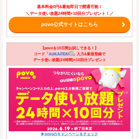
基本料金0円&最短即日で開通可能！
＼データ使い放題24時間×10回分プレゼント！／
povo公式サイトはこちら
【povoを10日間お試しできる！】
コード「
AUKAITEKI
」入力&新規登録で
データ使い放題(24時間)×10回分プレゼント
▶povoのキャンペーンをチェック