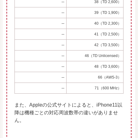
─
38（TD 2,600）
─
39（TD 1,900）
─
40（TD 2,300）
─
41（TD 2,500）
─
42（TD 3,500）
─
46（TD Unlicensed）
─
48（TD 3,600）
─
66（AWS-3）
─
71（600 MHz）
また、Appleの公式サイトによると、iPhone11以
降は機種ごとの対応周波数帯の違いがありませ
ん。