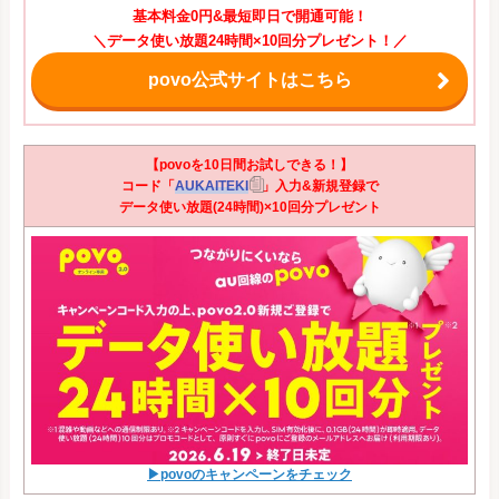
基本料金0円&最短即日で開通可能！
＼データ使い放題24時間×10回分プレゼント！／
povo公式サイトはこちら
【povoを10日間お試しできる！】
コード「
AUKAITEKI
」入力&新規登録で
データ使い放題(24時間)×10回分プレゼント
▶povoのキャンペーンをチェック