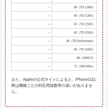
─
39（TD 1,900）
─
40（TD 2,300）
─
41（TD 2,500）
─
42（TD 3,500）
─
46（TD Unlicensed）
─
48（TD 3,600）
─
66（AWS-3）
─
71（600 MHz）
また、Appleの公式サイトによると、iPhone11以
降は機種ごとの対応周波数帯の違いがありませ
ん。